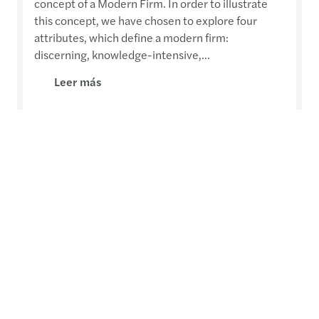
concept of a Modern Firm. In order to illustrate
this concept, we have chosen to explore four
attributes, which define a modern firm:
discerning, knowledge-intensive,...
Leer más
Mazars publica su informe anual
2010-2011
Mazars presenta la séptima edición de su informe
anual: «Inteligencia Colectiva». Actualmente,
Mazars es el único grupo especializado en
servicios de auditoría y asesoramiento legal y
fiscal que publica un informe anual donde se
incluyen sus cuentas consolidadas auditadas y
establecidas según las normas IFRS.