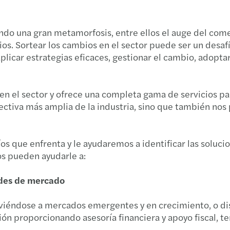
FMI 0
ando una gran metamorfosis, entre ellos el auge del comer
Nueva
os. Sortear los cambios en el sector puede ser un desafí
aplicar estrategias eficaces, gestionar el cambio, adopt
Calen
Resum
en el sector y ofrece una completa gama de servicios pa
ectiva más amplia de la industria, sino que también nos 
Se fij
Info
 que enfrenta y le ayudaremos a identificar las solucio
tos pueden ayudarle a:
InfoM
ades de mercado
Info
viéndose a mercados emergentes y en crecimiento, o di
Info
ión proporcionando asesoría financiera y apoyo fiscal, t