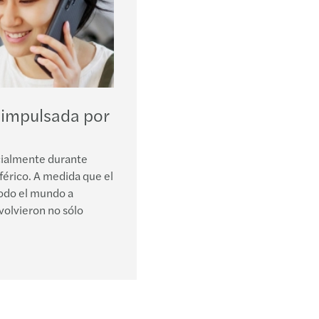
Ley O
GAFI 
Decre
Refor
impulsada por
Desig
cialmente durante
férico. A medida que el
Decre
todo el mundo a
volvieron no sólo
Ley d
Ajuste