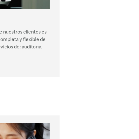
Reaju
Exone
de nuestros clientes es
Provi
mpleta y flexible de
vicios de: auditoría,
Decre
Plena
Sujet
GAFI 
Indic
Sente