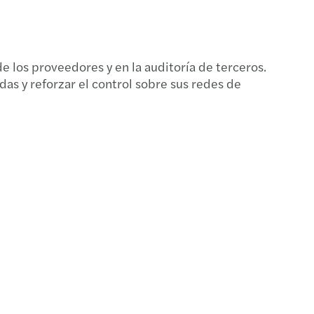
s de Administración de Riesgos LC/FT/FPADM
icilio fiscal
e los proveedores y en la auditoría de terceros.
das y reforzar el control sobre sus redes de
publica resultados de su plenaria de oct-2023
parencia fiscal internacional
 de los bienes gravados por el IGP
s comentarios sobre el IGP
ria GAFI junio 2023
 de Retenciones ISLR UT 9,00 Bs (May 2023)