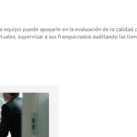
Norma
El dom
o equipo puede apoyarle en la evaluación de la calidad d
uales, supervisar a sus franquiciados auditando las tien
GAFI 
Trans
Valor
Breve
LOAT
Plena
Tabla