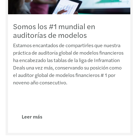
Norma
El dom
Somos los #1 mundial en
auditorías de modelos
GAFI 
Estamos encantados de compartirles que nuestra
Trans
práctica de auditoría global de modelos financieros
ha encabezado las tablas de la liga de Inframation
Valor
Deals una vez más, conservando su posición como
el auditor global de modelos financieros # 1 por
Breve
noveno año consecutivo.
LOAT
Plena
Leer más
Tabla