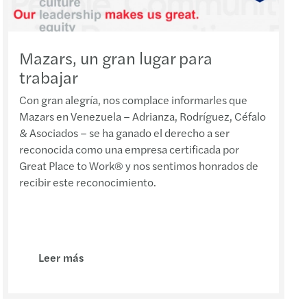
s de Administración de Riesgos LC/FT/FPADM
icilio fiscal
Mazars, un gran lugar para
trabajar
publica resultados de su plenaria de oct-2023
Con gran alegría, nos complace informarles que
parencia fiscal internacional
Mazars en Venezuela – Adrianza, Rodríguez, Céfalo
& Asociados – se ha ganado el derecho a ser
 de los bienes gravados por el IGP
reconocida como una empresa certificada por
Great Place to Work® y nos sentimos honrados de
s comentarios sobre el IGP
recibir este reconocimiento.
ria GAFI junio 2023
Leer más
 de Retenciones ISLR UT 9,00 Bs (May 2023)