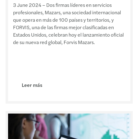
3 June 2024 – Dos firmas líderes en servicios
FMI 0
profesionales, Mazars, una sociedad internacional
que opera en más de 100 países y territorios, y
Nueva
FORVIS, una de las firmas mejor clasificadas en
Estados Unidos, celebran hoy el lanzamiento oficial
Calen
de su nueva red global, Forvis Mazars.
Resum
Se fij
Info
Leer más
InfoM
Info
Info