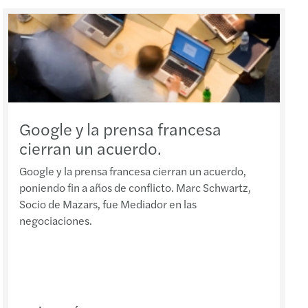
ste del valor de la UT
ración del ISLR
dencia administrativa sobre SPE
to de exoneración del pago del IGTF
Google y la prensa francesa
cierran un acuerdo.
ria GAFI febrero
Google y la prensa francesa cierran un acuerdo,
os pasivos especiales y agentes de retención
poniendo fin a años de conflicto. Marc Schwartz,
Socio de Mazars, fue Mediador en las
publica resultados de su plenaria oct-2022
negociaciones.
e AML de Basilea 2022
ncia de medios TIC