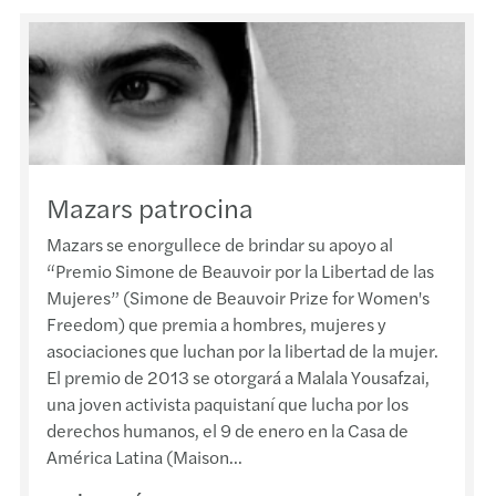
Reaju
Exone
Provi
Decre
Mazars patrocina
Plena
Mazars se enorgullece de brindar su apoyo al
“Premio Simone de Beauvoir por la Libertad de las
Sujet
Mujeres” (Simone de Beauvoir Prize for Women's
Freedom) que premia a hombres, mujeres y
GAFI 
asociaciones que luchan por la libertad de la mujer.
El premio de 2013 se otorgará a Malala Yousafzai,
Indic
una joven activista paquistaní que lucha por los
derechos humanos, el 9 de enero en la Casa de
Sente
América Latina (Maison...