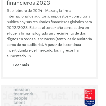
financieros 2023
125 - Facturación digital
6 de febrero de 2024 - Mazars, la firma
internacional de auditoría, impuestos y consultoría,
 ley para las ONG y OSFL
publica hoy sus resultados financieros globales para
2022/2023. Este es el tercer año consecutivo en
dario de SPE y AR
el que la firma ha logrado un crecimiento de dos
dígitos en todos sus servicios (tanto los de auditoría
en de Gacetas Oficiales del 07 al 21-08-2024
como de no auditoría). A pesar de la continua
incertidumbre del mercado, los ingresos han
a en 0% la alícuota del IGTF
aumentado un...
Mazars 03-2024
Leer más
azars 02-2024 Providencia LOCTI
Mazars 01-2024
Mazars 15-2023