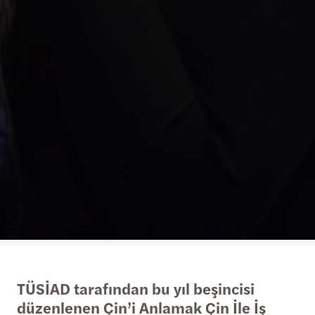
TÜSİAD tarafından bu yıl beşincisi
düzenlenen Çin’i Anlamak Çin İle İş