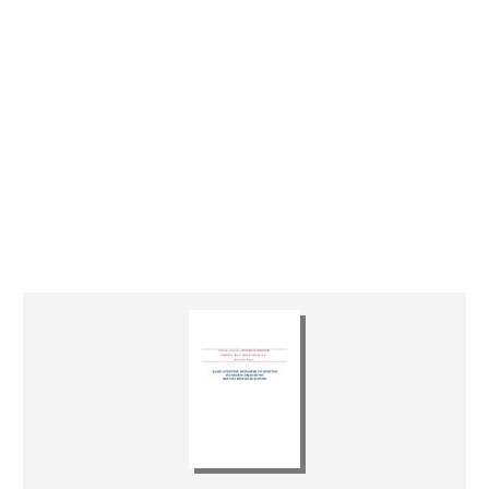
Yatır