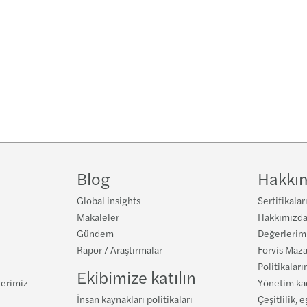
Blog
Hakkı
Global insights
Sertifikalar
Makaleler
Hakkımızd
Gündem
Değerlerim
Rapor / Araştırmalar
Forvis Maza
Politikaları
Ekibimize katılın
lerimiz
Yönetim k
İnsan kaynakları politikaları
Çeşitlilik, e