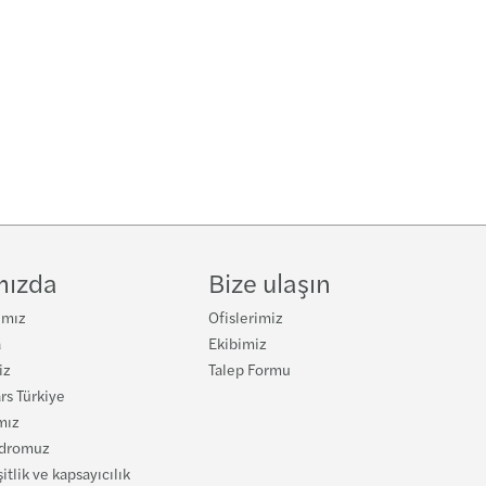
mızda
Bize ulaşın
ımız
Ofislerimiz
a
Ekibimiz
iz
Talep Formu
rs Türkiye
mız
adromuz
şitlik ve kapsayıcılık