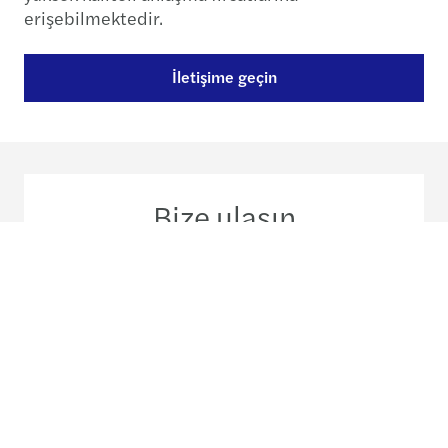
erişebilmektedir.
İletişime geçin
Bize ulaşın
+90 212-296 51 00
Ortaklarımızla tanışın