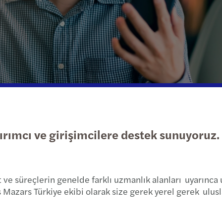
Kamu & sosyal sektör
Vergi
Çeşitlilik, eşitlik ve kapsayıcılık
Enfla
İletiş
Trans
Webin
Gayrimenkul
Geographic footprint
Deng
Birle
Küre
Teknoloji, medya & telekomünikasyon
Kurumsal sosyal sorumluluk
Deng
Ulusal
B Corp
Özel 
Günce
Verg
TÜSİA
ırımcı ve girişimcilere destek sunuyoruz.
Vergi
Kurum
t ve süreçlerin genelde farklı uzmanlık alanları uyarınca
Yatır
s Mazars Türkiye ekibi olarak size gerek yerel gerek ulus
İş ve