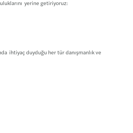
luklarını yerine getiriyoruz:
ım teşvik hizmetleri
nda ihtiyaç duyduğu her tür danışmanlık ve