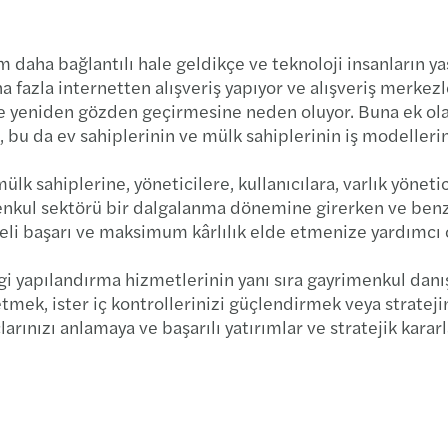
Yatır
 daha bağlantılı hale geldikçe ve teknoloji insanların y
ha fazla internetten alışveriş yapıyor ve alışveriş merke
ve yeniden gözden geçirmesine neden oluyor. Buna ek olara
bu da ev sahiplerinin ve mülk sahiplerinin iş modeller
ülk sahiplerine, yöneticilere, kullanıcılara, varlık yönet
nkul sektörü bir dalgalanma dönemine girerken ve benzer
eli başarı ve maksimum kârlılık elde etmenize yardımcı o
 yapılandırma hizmetlerinin yanı sıra gayrimenkul danış
etmek, ister iç kontrollerinizi güçlendirmek veya strateji
arınızı anlamaya ve başarılı yatırımlar ve stratejik kara