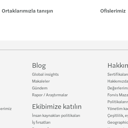
Ortaklarımızla tanışın
Ofislerimiz
Blog
Hakkı
Global insights
Sertifikalar
Makaleler
Hakkımızd
Gündem
Değerlerim
Rapor / Araştırmalar
Forvis Maza
Politikaları
Ekibimize katılın
lerimiz
Yönetim k
İnsan kaynakları politikaları
Çeşitlilik, e
İş fırsatları
Geographic