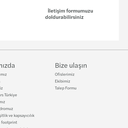
İletişim formumuzu
doldurabilirsiniz
mızda
Bize ulaşın
ımız
Ofislerimiz
a
Ekibimiz
iz
Talep Formu
rs Türkiye
mız
adromuz
şitlik ve kapsayıcılık
 footprint