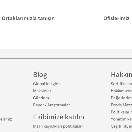
Yatır
Ortaklarımızla tanışın
Ofislerimiz
Blog
Hakkı
Global insights
Sertifikalar
Makaleler
Hakkımızd
Gündem
Değerlerim
Rapor / Araştırmalar
Forvis Maza
Politikaları
Ekibimize katılın
lerimiz
Yönetim k
İnsan kaynakları politikaları
Çeşitlilik, e