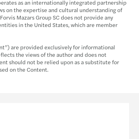
rates as an internationally integrated partnership
aws on the expertise and cultural understanding of
syon muhasebesi
im
fer fiyatlandırması
ar: Vergide Yeni Kurallar
t. Forvis Mazars Group SC does not provide any
entities in the United States, which are member
e Ankara Bağımsız Denetim YMM AŞ
şme ve satın alma vergileri
sel Büyüme
e Bağımsız Denetim SMMM AŞ
 ve yurt içi vergiler
 sertifikası
nt”) are provided exclusively for informational
flects the views of the author and does not
müşterilerin vergileri
llenen OECD Transfer Fiyatlandırması Rehberi
ent should not be relied upon as a substitute for
ased on the Content.
i uyumu
D Çin’i Anlamak Çin ile İş Yapmak
 ihtilafı çözümü
sal yapılar
ımla Türk vatandaşlığı
 sosyal güvenlik danışmanlığı