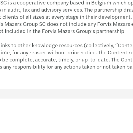
 SC is a cooperative company based in Belgium which ope
s in audit, tax and advisory services. The partnership dr
Kamu & sosyal sektör
Vergi
Çeşitlilik, eşitlik ve kapsayıcılık
Enfla
İletiş
Trans
Webin
 clients of all sizes at every stage in their developmen
rvis Mazars Group SC does not include any Forvis Mazars 
Gayrimenkul
Geographic footprint
Deng
Birle
Küre
ot included in the Forvis Mazars Group’s partnership.
Teknoloji, medya & telekomünikasyon
Kurumsal sosyal sorumluluk
Deng
Ulusal
B Corp
links to other knowledge resources (collectively, “Conte
e, for any reason, without prior notice. The Content re
Özel 
Günce
to be complete, accurate, timely, or up-to-date. The Cont
 any responsibility for any actions taken or not taken b
Verg
TÜSİA
Vergi
Kurum
Yatır
İş ve