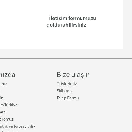
ım teşvik hizmetleri
İletişim formumuzu
doldurabilirsiniz
mızda
Bize ulaşın
ımız
Ofislerimiz
a
Ekibimiz
iz
Talep Formu
rs Türkiye
mız
adromuz
şitlik ve kapsayıcılık