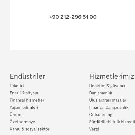
+90 212-296 51 00
Endüstriler
Hizmetlerimiz
Tüketici
Denetim & güvence
Enerji & altyapı
Danışmanlık
Finansal hizmetler
Uluslararası masalar
Yaşam bilimleri
Finansal Danışmanlık
Üretim
Outsourcing
Özel sermaye
Sürdürülebilirlik hizmet
Kamu & sosyal sektör
Vergi