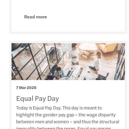
Read more
7 Mar 2025
Equal Pay Day
Today is Equal Pay Day. This day is meant to
highlight the gender pay gap – the wage disparity
between men and women – and thus the structural
inequality between the sexes. Equal pay means