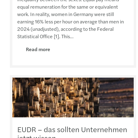
equal remuneration for the same or equivalent
work. In reality, women in Germany were still
earning 16% less per hour on average than men in
2024 (unadjusted), according to the Federal
Statistical Office [1]. This...
Read more
EUDR – das sollten Unternehmen
jetzt wissen