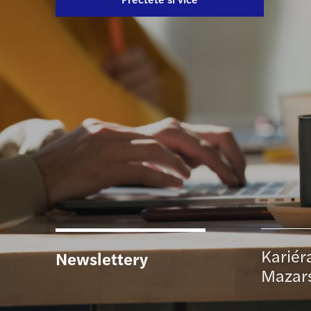
Work
Nabízíme novou službu
Přečtěte si více
Přečtěte si více
Kariér
Newslettery
Mazar