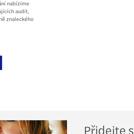
Webin
ání nabízíme
jících audit,
­­Maz
tně znaleckého
Mazar
Vendu
Jan K
Mazar
Přidejte