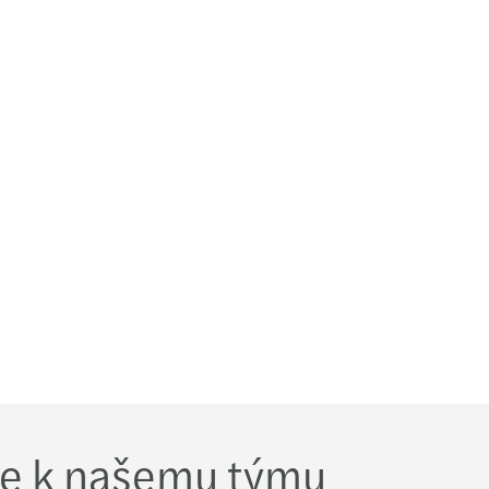
ar: CEE Pillar 2 GloBE (21.2.2024)
ars mezi top transakčními poradci v CEE
s se stěhuje do nových kanceláří v Port7
la Pešková jmenována celosvětovou partnerkou
ellner jmenován celosvětovým partnerem Mazars
s a FORVIS vytvoří unikátní síť
 se k našemu týmu