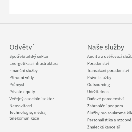
Odvětví
Naše služby
Spotřebitelský sektor
Audit a a ověřovací služ
Energetika a infrastruktura
Poradenství
Finanční služby
Transakční poradenství
Přírodní vědy
Právní služby
Průmysl
Outsourcing
Private equity
Udržitelnost
Veřejný a sociální sektor
Daňové poradenství
Nemovitosti
Zahraniční podpora
Technologie, média,
Služby pro soukromé kli
telekomunikace
Personalistika a mzdové
Znalecká kancelář