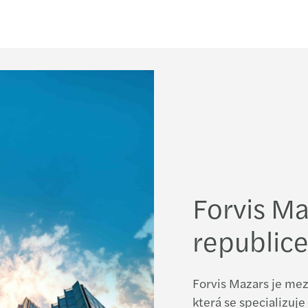
Madis
Chart
Forvi
Finan
Publi
EU ta
Forvis Ma
AI at 
republic
Stren
Forvis Mazars je mez
Připr
která se specializuj