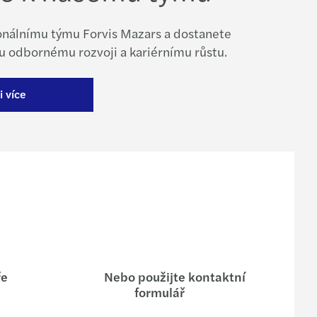
ionálnímu týmu Forvis Mazars a dostanete
mu odbornému rozvoji a kariérnímu růstu.
i více
ře
Nebo použijte kontaktní
formulář