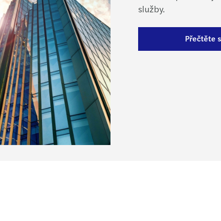
Globa
služby.
Forvi
Přečtěte s
Forvi
Recon
Sezna
Nabíd
Inves
Mazar
Skupi