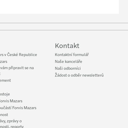
low
uTube
Kontakt
rs v České Republice
Kontaktní formulář
zars
Naše kanceláře
ám připravit se na
Naši odborníci
t
Žádost o odběr newsletterů
ement
ostoje
Forvis Mazars
oučástí Forvis Mazars
nost
ávy, zprávy o
nosti, reporty