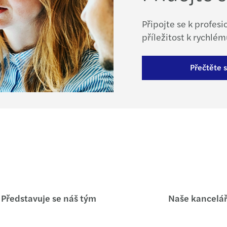
Připojte se k profes
příležitost k rychlé
Přečtěte s
Představuje se náš tým
Naše kancelá