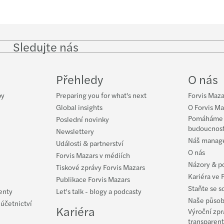
Sledujte nás
Follow
Follow
Follow on
Follow on
Fol
on
on
Instagram
Facebook
on
LinkedIn
Twitter
Yo
Přehledy
O nás
by
Preparing you for what's next
Forvis Maza
Global insights
O Forvis Ma
Pomáháme v
Poslední novinky
budoucnos
Newslettery
Náš manag
Události & partnerství
O nás
Forvis Mazars v médiích
Názory & p
Tiskové zprávy Forvis Mazars
Kariéra ve 
Publikace Forvis Mazars
Staňte se s
enty
Let's talk - blogy a podcasty
Naše působ
 účetnictví
Kariéra
Výroční zpr
transparent