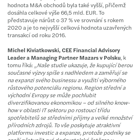
hodnota M&A obchodů byla také vyšší, přičemž
dosáhla celkové výše 66,5 mld. EUR. To
představuje nárůst o 37 % ve srovnání s rokem
2020 a je to nejvyšší celková hodnota uzavřených
transakcí od roku 2016.
Michel Kiviatkowski, CEE Financial Advisory
Leader a Managing Partner Mazars v Polsku
, k
tomu říká:
„Naše studie ukazuje, že kupující berou
současné výzvy spíše s nadhledem a zaměřují se
na expanzi svého businessu a využití výborného
růstového potenciálu regionu. Region střední a
východní Evropy se může pochlubit
diverzifikovanou ekonomikou – od silného know-
how v oblasti IT sektoru po rostoucí třídu
spotřebitelů se středními příjmy a velké množství
přírodních zdrojů. To vše poskytuje atraktivní
platformu investic a expanze, protože podniky se
snaží přetvořit své dodavatelské řetězce v