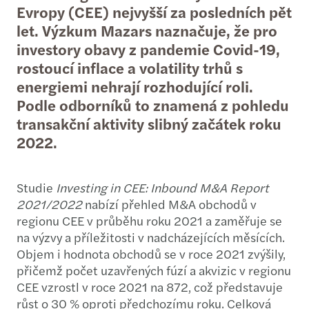
Evropy (CEE) nejvyšší za posledních pět
let. Výzkum Mazars naznačuje, že pro
investory obavy z pandemie Covid-19,
rostoucí inflace a volatility trhů s
energiemi nehrají rozhodující roli.
Podle odborníků to znamená z pohledu
transakční aktivity slibný začátek roku
2022.
Studie
Investing in CEE: Inbound M&A Report
2021/2022
nabízí přehled M&A obchodů v
regionu CEE v průběhu roku 2021 a zaměřuje se
na výzvy a příležitosti v nadcházejících měsících.
Objem i hodnota obchodů se v roce 2021 zvýšily,
přičemž počet uzavřených fúzí a akvizic v regionu
CEE vzrostl v roce 2021 na 872, což představuje
růst o 30 % oproti předchozímu roku. Celková