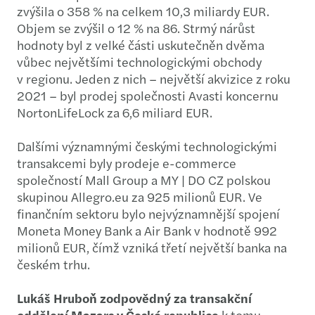
zvýšila o 358 % na celkem 10,3 miliardy EUR.
Objem se zvýšil o 12 % na 86. Strmý nárůst
hodnoty byl z velké části uskutečněn dvěma
vůbec největšími technologickými obchody
v regionu. Jeden z nich – největší akvizice z roku
2021 – byl prodej společnosti Avasti koncernu
NortonLifeLock za 6,6 miliard EUR.
Dalšími významnými českými technologickými
transakcemi byly prodeje e-commerce
společností Mall Group a MY | DO CZ polskou
skupinou Allegro.eu za 925 milionů EUR. Ve
finančním sektoru bylo nejvýznamnější spojení
Moneta Money Bank a Air Bank v hodnotě 992
milionů EUR, čímž vzniká třetí největší banka na
českém trhu.
Lukáš Hruboň zodpovědný za transakční
oddělení Mazars v České republice
k tomu