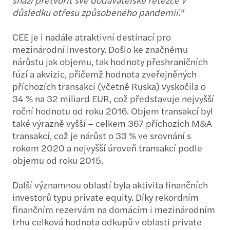
důsledku otřesu způsobeného pandemií."
CEE je i nadále atraktivní destinací pro
mezinárodní investory. Došlo ke značnému
nárůstu jak objemu, tak hodnoty přeshraničních
fúzí a akvizic, přičemž hodnota zveřejněných
příchozích transakcí (včetně Ruska) vyskočila o
34 % na 32 miliard EUR, což představuje nejvyšší
roční hodnotu od roku 2016. Objem transakcí byl
také výrazně vyšší – celkem 367 příchozích M&A
transakcí, což je nárůst o 33 % ve srovnání s
rokem 2020 a nejvyšší úroveň transakcí podle
objemu od roku 2015.
Další významnou oblastí byla aktivita finančních
investorů typu private equity. Díky rekordním
finančním rezervám na domácím i mezinárodním
trhu celková hodnota odkupů v oblasti private