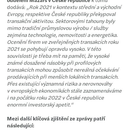
dodává:
„Rok 2021 v kontextu střední a východní
Evropy, respektive České republiky překypoval
transakční aktivitou. Sektorovými tahouny byly
mimo tradiční průmyslovou výrobu / služby
zejména technologie, nemovitosti a energetika.
Ocenění firem ve zveřejněných transakcích roku
2021 se pohybují opravdu vysoko. V této
souvislosti je třeba mít na paměti, že vysoké
známé dosažené násobky při profilových
transakcích mohou způsobit nereálná očekávání
prodávajících při menších lokálních transakcích.
Přes existující významná rizika a nerovnováhy
v evropských ekonomikách stále zaznamenáváme
i na počátku roku 2022 v České republice
enormní investorský apetit.“
Mezi další klíčová zjištění ze zprávy patří
následující: