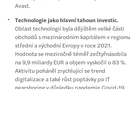
Avast.
Technologie jako hlavní tahoun investic.
Oblast technologií byla dějištěm velké části
obchodů s mezinárodním kapitálem v regionu
střední a východní Evropy v roce 2021.
Hodnota se meziročně téměř zečtyřnásobila
na 9,9 miliardy EUR a objem vyskočil o 83 %.
Aktivitu poháněl zrychlující se trend
digitalizace a také růst poptávky po IT
nearshoring v důsledku pandemie Covid-19.
Vysoké ocenění v regionu CEE.
Dostupné
údaje o ocenění historických transakcí ukazují,
že region střední a východní Evropy
zaznamenal mediánový násobek EV / EBITDA
ve všech sektorech v období 2020-21 na