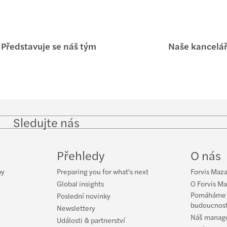
Globa
Forvi
Představuje se náš tým
Naše kancelá
Forvi
Recon
Sezna
Sledujte nás
Follow
Follow
Follow on
Follow on
Fol
Nabíd
on
on
Instagram
Facebook
on
LinkedIn
Twitter
Yo
Přehledy
O nás
Inves
by
Preparing you for what's next
Forvis Maza
Mazar
Global insights
O Forvis Ma
Pomáháme v
Poslední novinky
budoucnos
Skupi
Newslettery
Náš manag
Události & partnerství