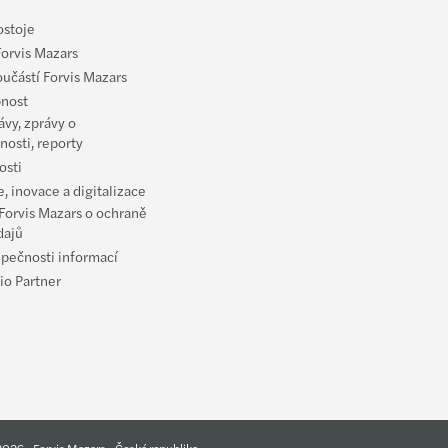
ar: CEE Pillar 2 GloBE (21.2.2024)
ostoje
Forvis Mazars
ars mezi top transakčními poradci v CEE
oučástí Forvis Mazars
nost
s se stěhuje do nových kanceláří v Port7
ávy, zprávy o
nosti, reporty
la Pešková jmenována celosvětovou partnerkou
osti
, inovace a digitalizace
ellner jmenován celosvětovým partnerem Mazars
Forvis Mazars o ochraně
dajů
s a FORVIS vytvoří unikátní síť
zpečnosti informací
io Partner
026 - Forvis Mazars - Česká republika