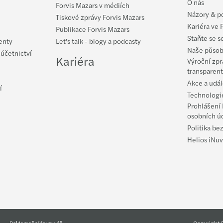
O nás
Webin
Forvis Mazars v médiích
Názory & p
Tiskové zprávy Forvis Mazars
Kariéra ve 
­­Maz
Publikace Forvis Mazars
Staňte se s
enty
Let's talk - blogy a podcasty
Naše působ
Mazar
 účetnictví
Kariéra
Výroční zpr
transparent
Vendu
Akce a udál
í
Technologie
Jan K
Prohlášení 
osobních ú
Mazar
Politika be
Helios iNuv
Copyright 2
Reklamační formulář