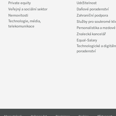
Private equity
Udržitelnost
Veřejný a sociální sektor
Daňové poradenství
Nemovitosti
Zahraniční podpora
Technologie, média,
Služby pro soukromé kli
telekomunikace
Personalistika a mzdové
Znalecká kancelář
Equal-Salary
Technologické a digitáln
poradenství
Mapa stránek
Ochrana dat
Disclaimer
Cookies
Přístupnost