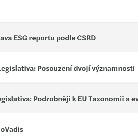
Imple
Mazar
Helios iNuvio Partner
Od 13
Inves
rava ESG reportu podle CSRD
Cyber
Sdílí
Forvi
C-sui
egislativa: Posouzení dvojí významnosti
Harne
Mazar
Growi
Mazar
gislativa: Podrobněji k EU Taxonomii a
Finan
Archi
Susta
coVadis
Europ