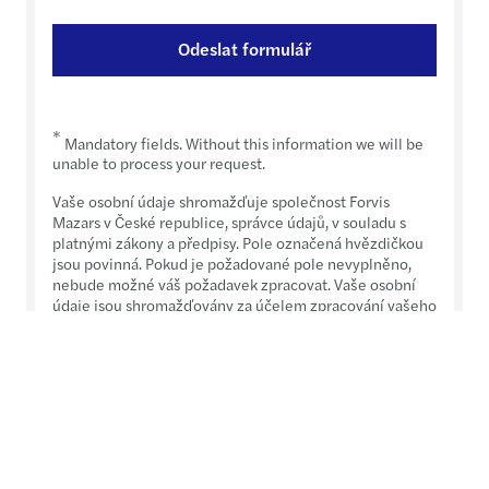
Odeslat formulář
*
Mandatory fields. Without this information we will be
unable to process your request.
Vaše osobní údaje shromažďuje společnost Forvis
Mazars v České republice, správce údajů, v souladu s
platnými zákony a předpisy. Pole označená hvězdičkou
jsou povinná. Pokud je požadované pole nevyplněno,
nebude možné váš požadavek zpracovat. Vaše osobní
údaje jsou shromažďovány za účelem zpracování vašeho
požadavku.
Máte právo na přístup, opravu a vymazání svých údajů a
právo vznést námitku nebo omezit zpracování vašich
údajů. Máte také právo na přenositelnost údajů a právo
poskytovat pokyny ohledně toho, co se stane s vašimi
údaji po vaší smrti. Konečně máte právo podat stížnost u
dozorového úřadu a právo nebýt předmětem rozhodnutí