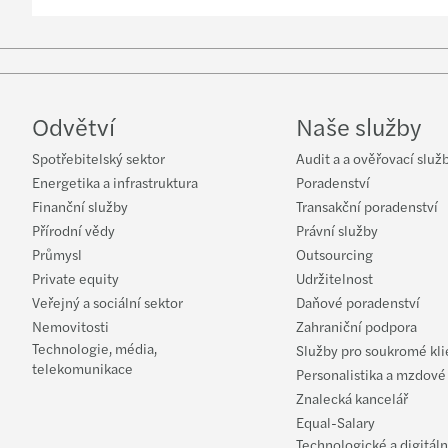
Odvětví
Naše služby
Spotřebitelský sektor
Audit a a ověřovací služ
Energetika a infrastruktura
Poradenství
Finanční služby
Transakční poradenství
Přírodní vědy
Právní služby
Průmysl
Outsourcing
Private equity
Udržitelnost
Veřejný a sociální sektor
Daňové poradenství
Nemovitosti
Zahraniční podpora
Technologie, média,
Služby pro soukromé kli
telekomunikace
Personalistika a mzdové
Znalecká kancelář
Equal-Salary
Technologické a digitáln