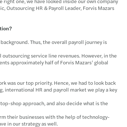
the right one, we have looked inside our own company
ic, Outsourcing HR & Payroll Leader, Forvis Mazars
mentation of the Pay Transparency Directive
s CEE Tax Guide 2021 - tisková zpráva
. října přecházíme na novou e-mailovou doménu
ting in CEE: Inbound M&A Report 2020/2021
ation?
 security in 2026
me globální pohled trhu na směřování auditu
background. Thus, the overall payroll journey is
s Mazars získal ocenění Best Places to Work
te barometer: 3/4 lídrů věří v růst, 3.2.2021
l outsourcing service line revenues. However, in the
sents approximately half of Forvis Mazars’ global
ssing the power of reporting & data insights
s oznámil globální rebranding, 21.10. 2020
ng Global
s asistoval Genesis Capital, 25.5.2020
k was our top priority. Hence, we had to look back
big, international HR and payroll market we play a key
cial reporting of EU banks: CEE Supplement
v
-stop-shop approach, and also decide what is the
inability report 2024: Forvis Mazars for good
orm their businesses with the help of technology-
ean banks: benchmark study 2025
e in our strategy as well.