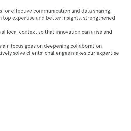
on – Chytře, rychle a bez starostí
ls for effective communication and data sharing.
h top expertise and better insights, strengthened
 your secure cyber path
 local context so that innovation can arise and
s Mazars získal ocenění Best Place to Work
 main focus goes on deepening collaboration
cial reporting of European banks 2024
ively solve clients’ challenges makes our expertise
c and social sector study 2024
x simplification package unveiled
scale: report
gthening supply chains: Growing Global
avte se na návrat EET od 1. ledna 2027