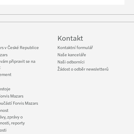
low
uTube
Kontakt
rs v České Republice
Kontaktní formulář
zars
Naše kanceláře
ám připravit se na
Naši odborníci
t
Žádost o odběr newsletterů
ement
ostoje
Forvis Mazars
oučástí Forvis Mazars
nost
ávy, zprávy o
nosti, reporty
osti