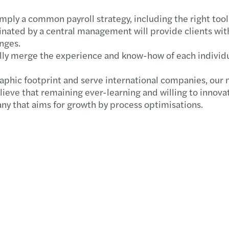
Madis
imply a common payroll strategy, including the right too
inated by a central management will provide clients wit
Chart
enges.
ly merge the experience and know-how of each individual
Forvi
raphic footprint and serve international companies, our
Finan
ieve that remaining ever-learning and willing to innovat
pany that aims for growth by process optimisations.
Publi
EU ta
AI at 
Stren
Připr