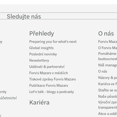
Sledujte nás
Follow
Follow
Follow on
Follow on
Fol
on
on
Instagram
Facebook
on
LinkedIn
Twitter
Yo
Přehledy
O nás
by
Preparing you for what's next
Forvis Maza
Global insights
O Forvis Ma
Pomáháme v
Poslední novinky
budoucnos
Newslettery
Náš manag
Události & partnerství
O nás
Forvis Mazars v médiích
Názory & p
Tiskové zprávy Forvis Mazars
Kariéra ve 
Publikace Forvis Mazars
Staňte se s
enty
Let's talk - blogy a podcasty
Naše působ
 účetnictví
Kariéra
Výroční zpr
transparent
Akce a udál
í