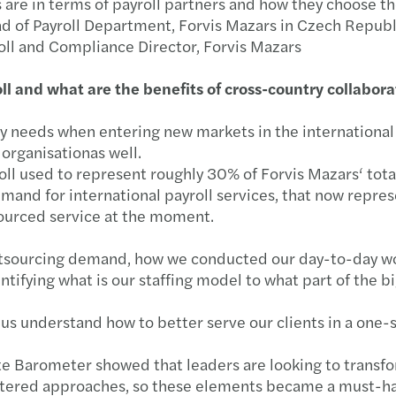
 are in terms of payroll partners and how they choose 
ad of Payroll Department, Forvis Mazars in Czech Republ
Imple
Mazar
Helios iNuvio Partner
oll and Compliance Director, Forvis Mazars
Od 13
Inves
l and what are the benefits of cross-country collabor
Cyber
Sdílí
pany needs when entering new markets in the international 
r organisationas well.
Forvi
C-sui
oll used to represent roughly 30% of Forvis Mazars‘ tota
demand for international payroll services, that now repre
Harne
Mazar
sourced service at the moment.
Growi
Mazar
outsourcing demand, how we conducted our day-to-day wor
entifying what is our staffing model to what part of the 
Finan
Archi
d us understand how to better serve our clients in a one
Susta
uite Barometer showed that leaders are looking to transf
Europ
ntered approaches, so these elements became a must-hav