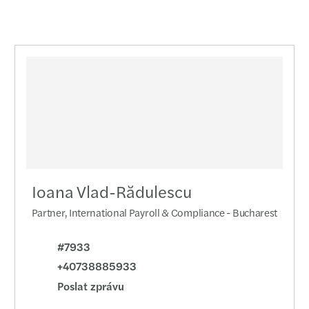
Webin
­­Maz
Mazar
Vendu
Jan K
Mazar
Ioana Vlad-Rădulescu
Partner, International Payroll & Compliance - Bucharest
#7933
+40738885933
Poslat zprávu