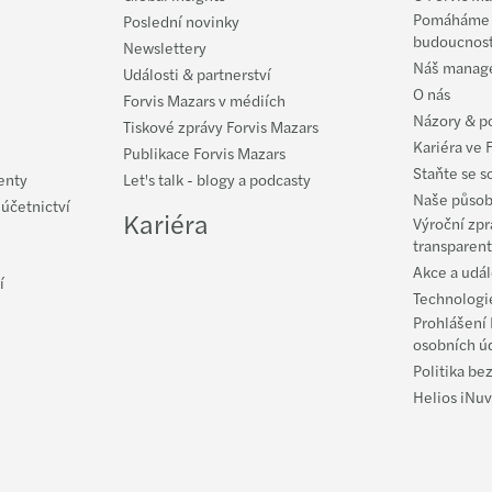
Webin
Pomáháme v
Poslední novinky
budoucnos
Newslettery
­­Maz
Náš manag
Události & partnerství
O nás
Forvis Mazars v médiích
Mazar
Názory & p
Tiskové zprávy Forvis Mazars
Kariéra ve 
Publikace Forvis Mazars
Vendu
Staňte se s
enty
Let's talk - blogy a podcasty
Naše působ
 účetnictví
Kariéra
Jan K
Výroční zpr
transparent
Akce a udál
Mazar
í
Technologie
Prohlášení 
osobních ú
Politika be
Helios iNuv