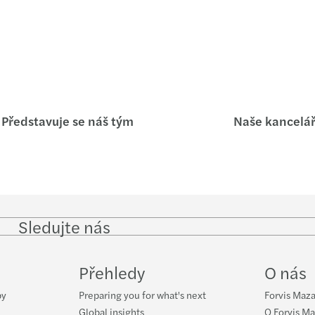
Globa
Forvi
Forvi
Recon
Představuje se náš tým
Naše kancelá
Sezna
Nabíd
Inves
Sledujte nás
Follow
Follow
Follow on
Follow on
Fol
on
on
Instagram
Facebook
on
Mazar
LinkedIn
Twitter
Yo
Přehledy
O nás
Skupi
by
Preparing you for what's next
Forvis Maza
Global insights
O Forvis Ma