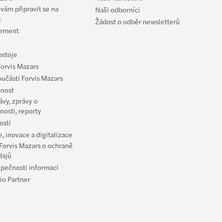
ar: CEE Pillar 2 GloBE (21.2.2024)
ám připravit se na
Naši odborníci
t
Žádost o odběr newsletterů
ars mezi top transakčními poradci v CEE
ement
s se stěhuje do nových kanceláří v Port7
ostoje
Forvis Mazars
la Pešková jmenována celosvětovou partnerkou
oučástí Forvis Mazars
nost
ellner jmenován celosvětovým partnerem Mazars
ávy, zprávy o
nosti, reporty
osti
s a FORVIS vytvoří unikátní síť
, inovace a digitalizace
Forvis Mazars o ochraně
dajů
zpečnosti informací
io Partner