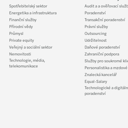
Spotřebitelský sektor
Audit a a ověřovací služ
Energetika a infrastruktura
Poradenství
Finanční služby
Transakční poradenství
Přírodní vědy
Právní služby
Průmysl
Outsourcing
Private equity
Udržitelnost
Veřejný a sociální sektor
Daňové poradenství
Nemovitosti
Zahraniční podpora
Technologie, média,
Služby pro soukromé kli
telekomunikace
Personalistika a mzdové
Znalecká kancelář
Equal-Salary
Technologické a digitáln
poradenství