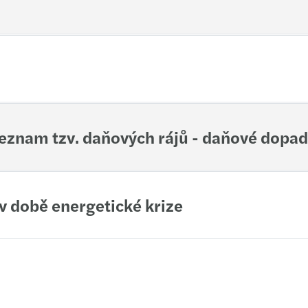
Imple
Mazar
Helios iNuvio Partner
Od 13
Inves
Cyber
Sdílí
Forvi
C-sui
 seznam tzv. daňových rájů - daňové dopad
Harne
Mazar
Growi
Mazar
v době energetické krize
Finan
Archi
Susta
Europ