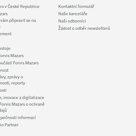
l Private Equity report 2025
rs v České Republice
Kontaktní formulář
zars
Naše kanceláře
s Mazars will take part in IPEM 2025
ám připravit se na
Naši odborníci
t
Žádost o odběr newsletterů
ement
s Mazars 4th in M&A Transaction Services 2024
ostoje
struction of Ukraine newsletter
Forvis Mazars
oučástí Forvis Mazars
mte se s Madison
nost
ávy, zprávy o
ka služeb v oblasti EQUAL-SALARY
nosti, reporty
osti
tice ve střední a východní Evropě 23/24
, inovace a digitalizace
Forvis Mazars o ochraně
s je Daňovou firmou roku 2023
dajů
zpečnosti informací
na Mazars oznamuje růst tržeb
io Partner