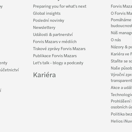
Globa
by
Preparing you for what's next
Forvis Maza
Global insights
O Forvis Ma
Forvi
Pomáháme v
Poslední novinky
budoucnos
Newslettery
Náš manag
Forvi
Události & partnerství
O nás
Forvis Mazars v médiích
Názory & p
Recon
Tiskové zprávy Forvis Mazars
Kariéra ve 
Publikace Forvis Mazars
Staňte se s
Sezna
enty
Let's talk - blogy a podcasty
Naše působ
 účetnictví
Kariéra
Výroční zpr
Nabíd
transparent
Akce a udál
í
Inves
Technologie
Prohlášení 
Mazar
osobních ú
Politika be
Skupi
Helios iNuv