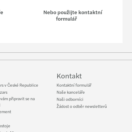
ar: CEE Pillar 2 GloBE (21.2.2024)
ře
Nebo použijte kontaktní
ars mezi top transakčními poradci v CEE
formulář
s se stěhuje do nových kanceláří v Port7
la Pešková jmenována celosvětovou partnerkou
low
ellner jmenován celosvětovým partnerem Mazars
uTube
Kontakt
s a FORVIS vytvoří unikátní síť
rs v České Republice
Kontaktní formulář
zars
Naše kanceláře
ám připravit se na
Naši odborníci
t
Žádost o odběr newsletterů
ement
ostoje