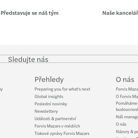
Webin
Představuje se náš tým
Naše kancelá
­­Maz
Mazar
Vendu
Sledujte nás
Follow
Follow
Follow on
Follow on
Fol
Jan K
on
on
Instagram
Facebook
on
LinkedIn
Twitter
Yo
Přehledy
O nás
Mazar
by
Preparing you for what's next
Forvis Maza
Global insights
O Forvis Ma
Pomáháme v
Poslední novinky
budoucnos
Newslettery
Náš manag
Události & partnerství
O nás
Forvis Mazars v médiích
Názory & p
Tiskové zprávy Forvis Mazars