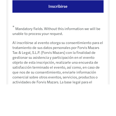
Inscribirse
*
Mandatory fields. Without this information we will be
unable to process your request.
Al inscribirse al evento otorga su consentimiento para el
tratamiento de sus datos personales por Forvis Mazars
Tax & Legal, S.L.P. (Forvis Mazars) con la finalidad de
gestionar su asistencia y participación en el evento
objeto de esta inscripción, realizarle una encuesta de
satisfacción terminado el evento, así como, en caso de
que nos de su consentimiento, enviarle información
comercial sobre otros eventos, servicios, productos o
actividades de Forvis Mazars. La base legal para el
tratamiento es su consentimiento y, en el caso de las
encuestas, el interés legítimo de Forvis Mazars de
evaluar la satisfacción de los asistentes con los aspectos
relacionados con el evento o su organización. Los datos
señalados con un asterisco son necesarios para
completar el registro al evento y cumplir con las