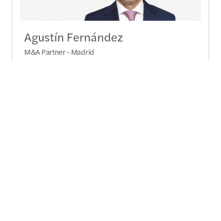
Agustín Fernández
M&A Partner - Madrid
+34915624030
+34630053939
Send a message
Detailed profile
Contact us