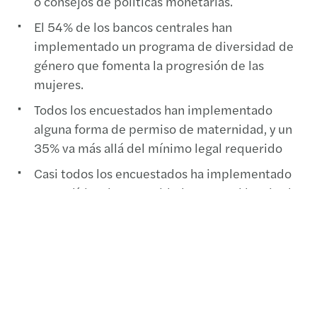
o consejos de políticas monetarias.
El 54% de los bancos centrales han
implementado un programa de diversidad de
género que fomenta la progresión de las
mujeres.
Todos los encuestados han implementado
alguna forma de permiso de maternidad, y un
35% va más allá del mínimo legal requerido
Casi todos los encuestados ha implementado
una política de paternidad, pero casi la mitad
(41%) sólo autoriza un permiso de una a dos
semanas.
Haz click aquí para descargarte el informe
completo