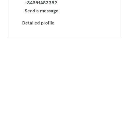
+34651483352
Send a message
Detailed profile
Lander López
Consultoría - Senior Manager - Madrid
+34 915 624 030