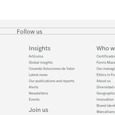
Proye
Forvi
Impli
Semin
Avanz
Forvi
Mazar
Inves
Ley c
Mazar
Resea
XII C
Follow us
Follow
Follow
Follow on
Follow
on
on
Instagram
on
TACK
A uni
LinkedIn
Twitter
YouTube
Insights
Who w
INNO
Mazar
Artículos
Certificado
Global insights
Forvis Maza
The F
Creando Soluciones de Valor
Our manag
Latest news
Ethics in F
Techn
Our publications and reports
About us
Alerts
Diversidad 
Steps
Newsletters
Geographic
Events
Innovation
Brand ident
Join us
Marcallian