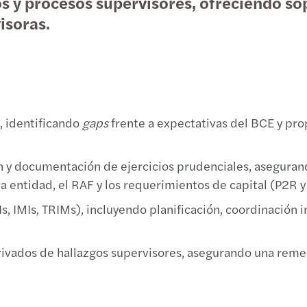
os y procesos supervisores, ofreciendo so
isoras.
Taxat
Forvi
Propu
Event
Non-R
David
C-sui
Event
“Data
Firma
Infor
Webin
Aprob
Publi
Traza
El me
, identificando
gaps
frente a expectativas del BCE y pro
Indem
Forvi
Aprob
Conoc
 y documentación de ejercicios prudenciales, aseguran
la entidad, el RAF y los requerimientos de capital (P2R y
Deduc
Funda
Infor
Foro 
, IMIs, TRIMs), incluyendo planificación, coordinación i
Clave
Forvi
Soste
Hacia
rivados de hallazgos supervisores, asegurando una reme
Impac
Harne
Annua
Webin
Diez 
Forvi
ESRS 
Innov