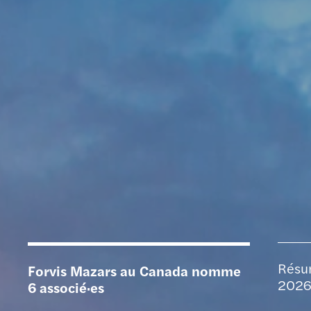
Résu
Forvis Mazars au Canada nomme
2026
6 associé·es