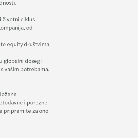
dnosti.
Mazar
MAZAR
životni ciklus
kompanija, od
Mazar
te equity društvima,
Mazar
u globalni doseg i
Mazar
u s vašim potrebama.
Mazar
Mazar
složene
jetodavne i porezne
Mazar
e pripremite za ono