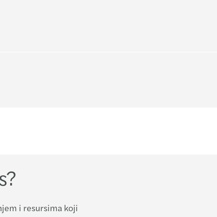
Mazar
Mazar
Mazar
Mazar
Mazar
Mazar
Mazar
s?
Mazar
Mazar
njem i resursima koji