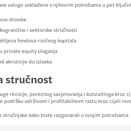
rane usluge usklađene s njihovim potrebama u pet ključn
Newsl
Mazar
Inter
 sve dionike
Newsl
Mazar
Inter
kogranične i sektorske stručnosti
Newsl
Mazar
Kako 
ahtjeva fondova rizičnog kapitala
u private equity ulaganja
Newsl
Mazar
Inter
 od akvizicije do izlaska
Mazar
Pobje
a stručnost
Mazar
Inter
uge revizije, poreznog savjetovanja i konzultinga kroz c
Mazar
CEE D
podršku održivom i profitabilnom rastu kroz cijeli inves
Mazar
aše stručnjake kako biste razgovarali o svojim potrebama.
Mazar