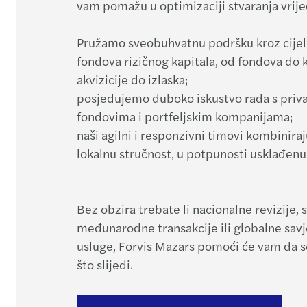
vam pomažu u optimizaciji stvaranja vrije
Pružamo sveobuhvatnu podršku kroz cijeli 
fondova rizičnog kapitala, od fondova do 
akvizicije do izlaska;
posjedujemo duboko iskustvo rada s priva
fondovima i portfeljskim kompanijama;
naši agilni i responzivni timovi kombiniraj
lokalnu stručnost, u potpunosti usklađen
Bez obzira trebate li nacionalne revizije, 
međunarodne transakcije ili globalne sav
usluge, Forvis Mazars pomoći će vam da s
što slijedi.