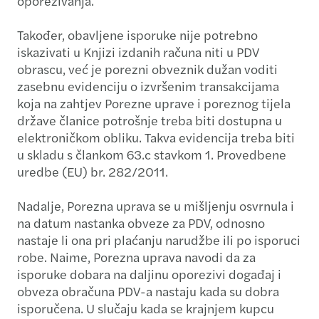
oporezivanja.
Također, obavljene isporuke nije potrebno
iskazivati u Knjizi izdanih računa niti u PDV
obrascu, već je porezni obveznik dužan voditi
zasebnu evidenciju o izvršenim transakcijama
koja na zahtjev Porezne uprave i poreznog tijela
države članice potrošnje treba biti dostupna u
elektroničkom obliku. Takva evidencija treba biti
u skladu s člankom 63.c stavkom 1. Provedbene
uredbe (EU) br. 282/2011.
Nadalje, Porezna uprava se u mišljenju osvrnula i
na datum nastanka obveze za PDV, odnosno
nastaje li ona pri plaćanju narudžbe ili po isporuci
robe. Naime, Porezna uprava navodi da za
isporuke dobara na daljinu oporezivi događaj i
obveza obračuna PDV-a nastaju kada su dobra
isporučena. U slučaju kada se krajnjem kupcu