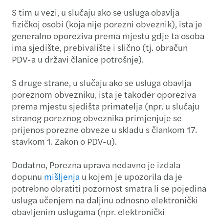
S tim u vezi, u slučaju ako se usluga obavlja
fizičkoj osobi (koja nije porezni obveznik), ista je
generalno oporeziva prema mjestu gdje ta osoba
ima sjedište, prebivalište i slično (tj. obračun
PDV-a u državi članice potrošnje).
S druge strane, u slučaju ako se usluga obavlja
poreznom obvezniku, ista je također oporeziva
prema mjestu sjedišta primatelja (npr. u slučaju
stranog poreznog obveznika primjenjuje se
prijenos porezne obveze u skladu s člankom 17.
stavkom 1. Zakon o PDV-u).
Dodatno, Porezna uprava nedavno je izdala
dopunu
mišljenja
u kojem je upozorila da je
potrebno obratiti pozornost smatra li se pojedina
usluga učenjem na daljinu odnosno elektronički
obavljenim uslugama (npr. elektronički