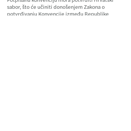
sabor, što će učiniti donošenjem Zakona o
potvrđivanju Konvencije između Republike
Hrvatske i Kneževine Andore o uklanjanju
dvostrukog oporezivanja porezima na dohodak i
na imovinu te sprječavanju porezne utaje i
izbjegavanja plaćanja poreza.