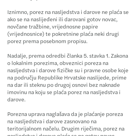
Iznimno, porez na nasljedstva i darove ne plaća se
ako se na naslijeđeni ili darovani gotov novac,
novčane tražbine, vrijednosne papire
(vrijednosnice) te pokretnine plaća neki drugi
porez prema posebnom propisu.
Nadalje, prema odredbi članka 5. stavka 1. Zakona
o lokalnim porezima, obveznici poreza na
nasljedstva i darove fizičke su i pravne osobe koje
na području Republike Hrvatske naslijede, prime
na dar ili steknu po drugoj osnovi bez naknade
imovinu na koju se plaća porez na nasljedstva i
darove.
Porezna uprava naglašava da je plaćanje poreza
na nasljedstva i darove zasnovano na
teritorijalnom načelu. Drugim riječima, porez na
nasljedstva i darove plaća se na gotov novac,