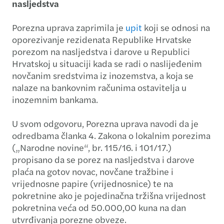
nasljedstva
Porezna uprava zaprimila je
upit
koji se odnosi na
oporezivanje rezidenata Republike Hrvatske
porezom na nasljedstva i darove u Republici
Hrvatskoj u situaciji kada se radi o naslijeđenim
novčanim sredstvima iz inozemstva, a koja se
nalaze na bankovnim računima ostavitelja u
inozemnim bankama.
U svom odgovoru, Porezna uprava navodi da je
odredbama članka 4. Zakona o lokalnim porezima
(„Narodne novine“, br. 115/16. i 101/17.)
propisano da se porez na nasljedstva i darove
plaća na gotov novac, novčane tražbine i
vrijednosne papire (vrijednosnice) te na
pokretnine ako je pojedinačna tržišna vrijednost
pokretnina veća od 50.000,00 kuna na dan
utvrđivanja porezne obveze.