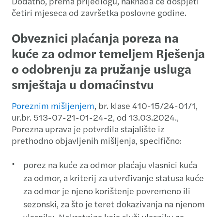
Dodatno, prema prijedlogu, naknada će dospjeti
četiri mjeseca od završetka poslovne godine.
Obveznici plaćanja poreza na
kuće za odmor temeljem Rješenja
o odobrenju za pružanje usluga
smještaja u domaćinstvu
Poreznim mišljenjem
, br. klase 410-15/24-01/1,
ur.br. 513-07-21-01-24-2, od 13.03.2024.,
Porezna uprava je potvrdila stajalište iz
prethodno objavljenih mišljenja, specifično:
porez na kuće za odmor plaćaju vlasnici kuća
za odmor, a kriterij za utvrđivanje statusa kuće
za odmor je njeno korištenje povremeno ili
sezonski, za što je teret dokazivanja na njenom
vlasniku. Nekretnina koja služi vlasniku za