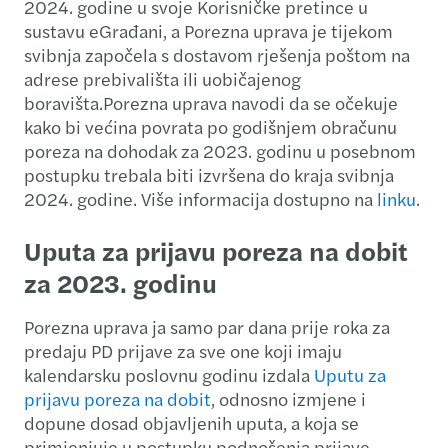
2024. godine u svoje Korisničke pretince u
sustavu eGrađani, a Porezna uprava je tijekom
svibnja započela s dostavom rješenja poštom na
adrese prebivališta ili uobičajenog
boravišta.Porezna uprava navodi da se očekuje
kako bi većina povrata po godišnjem obračunu
poreza na dohodak za 2023. godinu u posebnom
postupku trebala biti izvršena do kraja svibnja
2024. godine. Više informacija dostupno na
linku
.
Uputa za prijavu poreza na dobit
za 2023. godinu
Porezna uprava ja samo par dana prije roka za
predaju PD prijave za sve one koji imaju
kalendarsku poslovnu godinu izdala
Uputu za
prijavu poreza na dobit
, odnosno izmjene i
dopune dosad objavljenih uputa, a koja se
primjenjuje u postupku podnošenja prijave