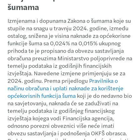
šumama
Izmjenama i dopunama Zakona o šumama koje su
stupile na snagu u travnju 2024. godine, između
ostalog, snižena je visina naknade za općekorisne
funkcije šuma sa 0,024% na 0,015% ukupnog
prihoda te je propisano da obvezu sastavljanja
obračuna preuzima Ministarstvo poljoprivrede na
temelju podataka iz godišnjih financijskih
izvještaja. Navedene izmjene primjenjuju se za
2024. godinu. Prema prijedlogu
Pravilnika o
načinu obračuna i uplati naknade za korištenje
općekorisnih funkcija šuma
koji je do nedavno bio
na savjetovanju, naknada će se zaduživati na
temelju podataka iz godišnjeg financijskog
izvještaja kojega vodi Financijska agencija,
odnosno porezni obveznici više neće imati
obvezu sastavljanja i podnošenja OKFŠ obrasca.