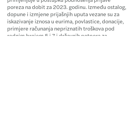
poreza na dobit za 2023. godinu. Između ostalog,
dopune i izmjene prijašnjih uputa vezane su za
iskazivanje iznosa u eurima, povlastice, donacije,
primjere računanja nepriznatih troškova pod
rednim brojem 5 i 7 i državnih potpora za
obrazovanje i izobrazbu i istraživačko-razvojne
projekte, poreznih gubitaka, te za porezne
olakšice i predujmove.
Pregovori o Ugovorima o
izbjegavanju dvostrukog
oporezivanja s Australijom i
Saudijskom Arabijom