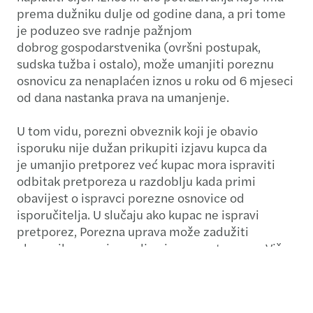
prema dužniku dulje od godine dana, a pri tome
je poduzeo sve radnje pažnjom
dobrog gospodarstvenika (ovršni postupak,
sudska tužba i ostalo), može umanjiti poreznu
osnovicu za nenaplaćen iznos u roku od 6 mjeseci
od dana nastanka prava na umanjenje.
U tom vidu, porezni obveznik koji je obavio
isporuku nije dužan prikupiti izjavu kupca da
je umanjio pretporez već kupac mora ispraviti
odbitak pretporeza u razdoblju kada primi
obavijest o ispravci porezne osnovice od
isporučitelja. U slučaju ako kupac ne ispravi
pretporez, Porezna uprava može zadužiti
obveznika za neispravljen iznos pretporeza. Više
detalja u vezi s time očekuje se u izmjenama
Pravilnika o porezu na dodanu vrijednost.