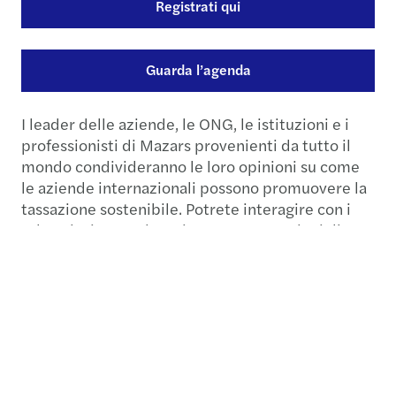
Registrati qui
Guarda l’agenda
I leader delle aziende, le ONG, le istituzioni e i
professionisti di Mazars provenienti da tutto il
mondo condivideranno le loro opinioni su come
le aziende internazionali possono promuovere la
tassazione sostenibile. Potrete interagire con i
relatori e i partecipanti attraverso sessioni di
networking one-to-one.
Apprezziamo la vostra esperienza!
Prima dell'evento, stiamo conducendo
un'indagine per valutare se le aziende sono
pronte ad una tassazione
trasparente. Condivideremo le conoscenze il