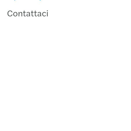
Contattaci
Alessandro Motta
Transaction Services & M&A Partner - Milan
Send a message
Detailed profile