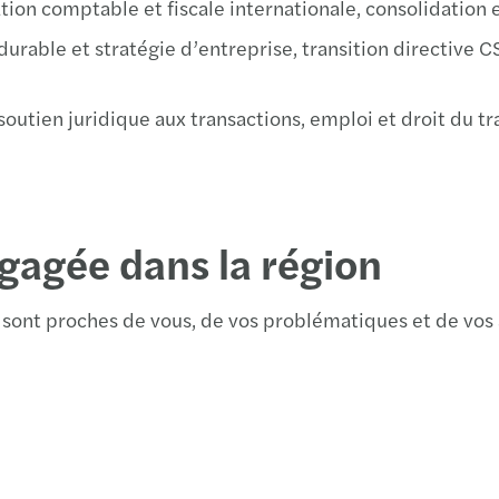
tion comptable et fiscale internationale, consolidation e
Montp
rable et stratégie d’entreprise, transition directive 
Nant
utien juridique aux transactions, emploi et droit du trav
Nice
Paris
Ponta
gagée dans la région
Redo
s sont proches de vous, de vos problématiques et de vos
Reim
Renn
Rode