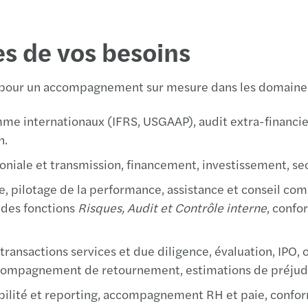
Le Ha
ès de vos besoins
Le La
 pour un accompagnement sur mesure dans les domaines 
Le Pu
comme internationaux (IFRS, USGAAP), audit extra-financ
Lille
n.
Lons-
moniale et transmission, financement, investissement, se
Lyon
ce, pilotage de la performance, assistance et conseil co
des fonctions
Risques, Audit et Contrôle interne
, confo
Marse
, transactions services et due diligence, évaluation, IPO
Maîc
 accompagnement de retournement, estimations de préjud
Monis
ilité et reporting, accompagnement RH et paie, conform