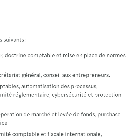
vre
mentin
suivants :
y-en-Velay
ier, doctrine comptable et mise en place de normes
le-Saunier
crétariat général, conseil aux entrepreneurs.
mptables, automatisation des processus,
rmité réglementaire, cybersécurité et protection
ille
, opération de marché et levée de fonds, purchase
he
ice
trol-sur-Loire
ité comptable et fiscale internationale,