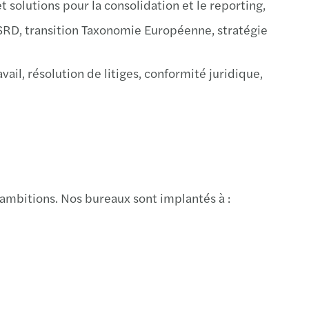
t solutions pour la consolidation et le reporting,
ellier
CSRD, transition Taxonomie Européenne, stratégie
es
ail, résolution de litiges, conformité juridique,
rlier
n
 ambitions. Nos bureaux sont implantés à :
s
es
z