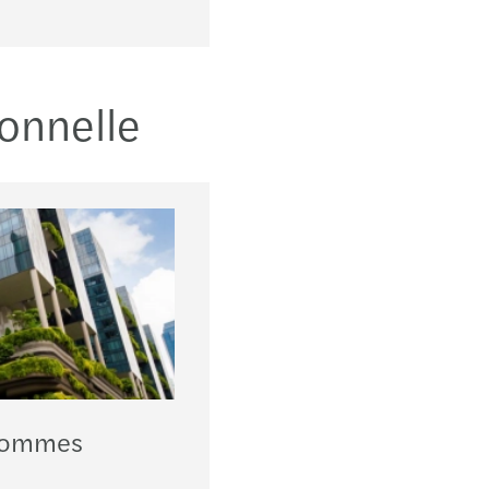
En savoir plus
Montp
Nant
ionnelle
Nice
Paris
Ponta
Redo
Reim
Renn
 Hommes
Rode