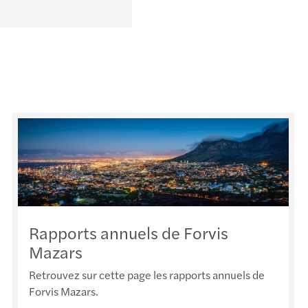
Roue
Saint
Stras
Toulo
Valen
Vann
Vesou
Rapports annuels de Forvis
Mazars
Retrouvez sur cette page les rapports annuels de
Forvis Mazars.