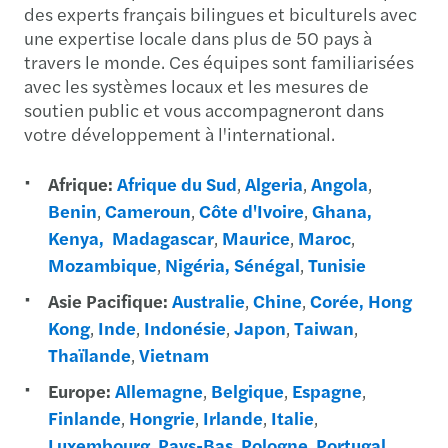
des experts français bilingues et biculturels avec
une expertise locale dans plus de 50 pays à
travers le monde. Ces équipes sont familiarisées
avec les systèmes locaux et les mesures de
soutien public et vous accompagneront dans
votre développement à l'international.
Afrique:
Afrique du Sud
,
Algeria
,
Angola
,
Benin
,
Cameroun
,
Côte d'Ivoire
,
Ghana,
Kenya,
Madagascar
,
Maurice
,
Maroc
,
Mozambique
,
Nigéria,
Sénégal
,
Tunisie
Asie Pacifique:
Australie
,
Chine
,
Corée,
Hong
Kong
,
Inde
,
Indonésie
,
Japon
,
Taiwan
,
Thaïlande
,
Vietnam
Europe:
Allemagne
,
Belgique
,
Espagne
,
Finlande
,
Hongrie
,
Irlande
,
Italie
,
Luxembourg
,
Pays-Bas
,
Pologne
,
Portugal
,