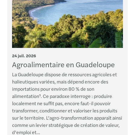
24 juil. 2026
1
Agroalimentaire en Guadeloupe
La Guadeloupe dispose de ressources agricoles et
halieutiques variées, mais dépend encore des
D
importations pour environ 80 % de son
e
alimentation¹. Ce paradoxe interroge : produire
p
localement ne suffit pas, encore faut-il pouvoir
s
transformer, conditionner et valoriser les produits
m
sur le territoire. L’agro-transformation apparaît ainsi
i
comme un levier stratégique de création de valeur,
d’emploi et...