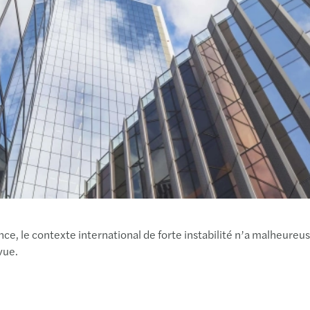
Roue
Saint
Stras
Toulo
Valen
Vann
Vesou
ce, le contexte international de forte instabilité n’a malheureuse
vue.