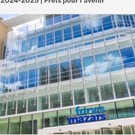
Le Ha
Le La
Le Pu
Lille
Lons-
Lyon
Marse
Maîc
Monis