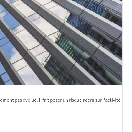
n
-Etienne
bourg
use
ce
es
l
ment pas évolué. Il fait peser un risque accru sur l’activité