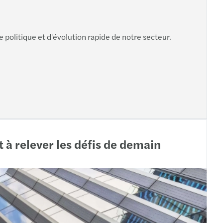
ellier
es
olitique et d'évolution rapide de notre secteur.
rlier
n
à relever les défis de demain
s
es
z