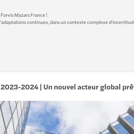
Montp
Forvis Mazars France !
Nant
aptations continues, dans un contexte complexe d'incertitude p
Nice
Paris
Ponta
Redo
2023-2024 | Un nouvel acteur global prêt 
Reim
Renn
Rode