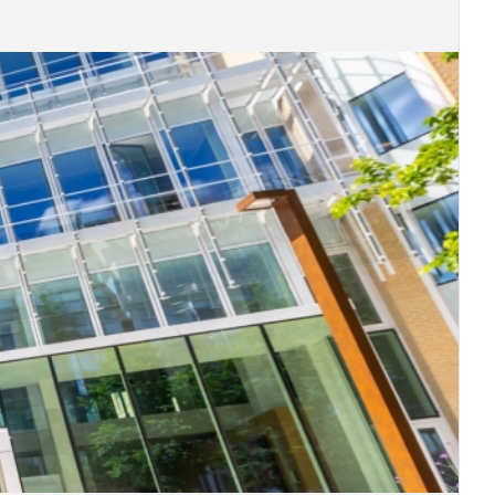
vre
mentin
y-en-Velay
le-Saunier
ille
he
trol-sur-Loire