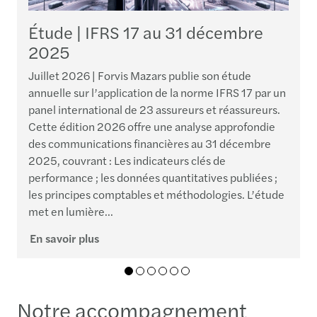
Étude | IFRS 17 au 31 décembre
2025
Juillet 2026 | Forvis Mazars publie son étude
D
annuelle sur l’application de la norme IFRS 17 par un
m
panel international de 23 assureurs et réassureurs.
e
Cette édition 2026 offre une analyse approfondie
a
des communications financières au 31 décembre
l
2025, couvrant : Les indicateurs clés de
d
performance ; les données quantitatives publiées ;
d
les principes comptables et méthodologies. L’étude
u
met en lumière...
v
En savoir plus
E
01
02
03
04
05
06
Notre accompagnement