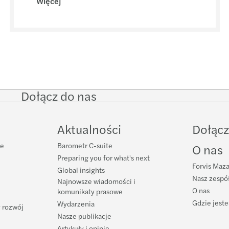
Więcej
Polsk
Kadry
Grupy
Mazar
Dobre
Mazar
Dołącz do nas
Follow
Follow
Follow on
Follo
on
on
Facebook
on
LinkedIn
Twitter
YouT
Mazar
Aktualności
Dołącz
Mazar
ne
Barometr C-suite
O nas
Preparing you for what's next
Odpow
Forvis Maza
Global insights
Nasz zespół
Najnowsze wiadomości i
O nas
Maza
komunikaty prasowe
Gdzie jest
Wydarzenia
 rozwój
Nasze publikacje
Artykuły i opinie