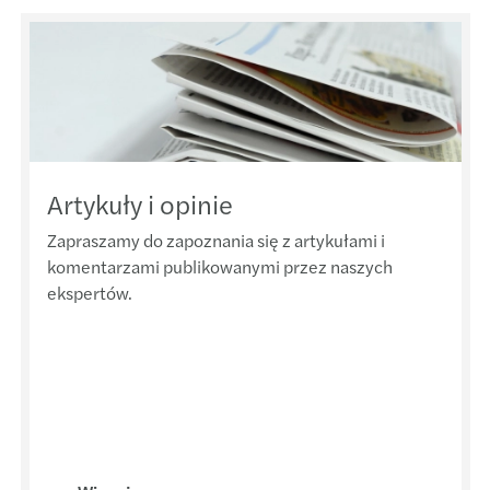
Krajo
Mazar
The a
Mazar
Direc
Wspar
Istot
Artykuły i opinie
Nomin
Tax in
Zapraszamy do zapoznania się z artykułami i
The B
komentarzami publikowanymi przez naszych
Polsk
ekspertów.
CEE T
Trans
Forvi
Akwiz
Mazar
Wydzi
Forvi