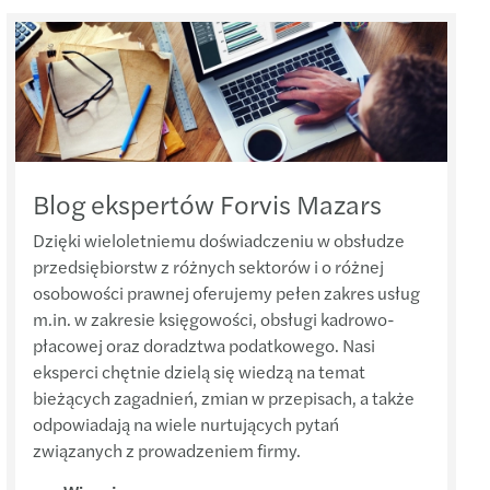
braz ryzyk dotyczących cyberbezpieczeństwa
s nominuje nową Partnerkę międzynarodową
nti-tax avoidance Directive III ("ATAD III")
s uzyskał certyfikację ISO 27001:2017
tions for development of EU VAT system
cie w nabyciu InterKadra przez Synergie
ne zmiany w opodatkowaniu pracowników
Blog ekspertów Forvis Mazars
acja Forvis Mazars do Global Payroll Awards
centives for individuals to settle in Poland
Dzięki wieloletniemu doświadczeniu w obsłudze
est Annual Report 2021
przedsiębiorstw z różnych sektorów i o różnej
i Ład: proponowane zmiany w VAT
osobowości prawnej oferujemy pełen zakres usług
ax Guide 2022 opublikowany
m.in. w zakresie księgowości, obsługi kadrowo-
akcje fuzji i przejęć w niepewnych czasach
płacowej oraz doradztwa podatkowego. Nasi
s Mazars wspierał Capital Partners
eksperci chętnie dzielą się wiedzą na temat
ycje zagraniczne
bieżących zagadnień, zmian w przepisach, a także
s w czołówce firm audytorskich w Polsce
odpowiadają na wiele nurtujących pytań
elenia (carve-outs) w sektorze motoryzacyjnym
związanych z prowadzeniem firmy.
s Mazars dla MedPolonia oraz Grupy LUX MED