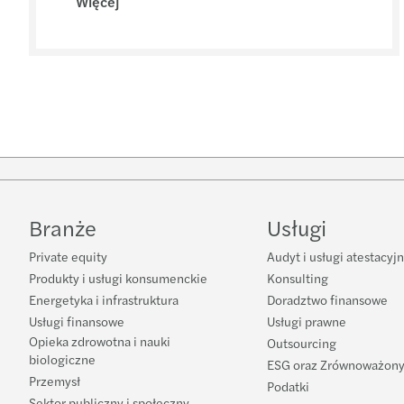
Więcej
Branże
Usługi
Private equity
Audyt i usługi atestacyj
Produkty i usługi konsumenckie
Konsulting
Energetyka i infrastruktura
Doradztwo finansowe
Usługi finansowe
Usługi prawne
Opieka zdrowotna i nauki
Outsourcing
biologiczne
ESG oraz Zrównoważony
Przemysł
Podatki
Sektor publiczny i społeczny