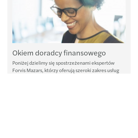
Okiem doradcy finansowego
Poniżej dzielimy się spostrzeżenami ekspertów
Forvis Mazars, którzy oferują szeroki zakres usług
doradczych, począwszy od wsparcia w zakresie
prowadzenia działalności gospodarczej w czasie
pandemii Covid-19, po doradztwo przy transakcjach
fuzji i przejęć.
Więcej
Kontakt