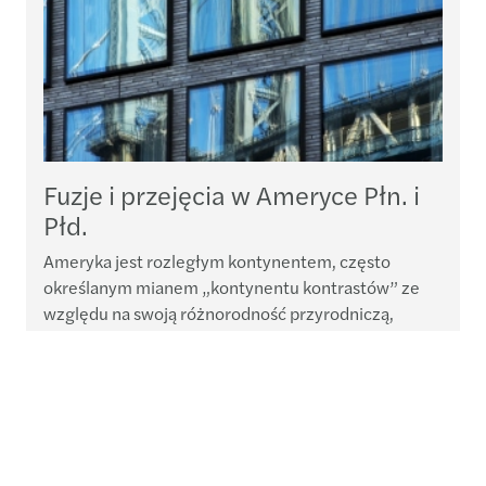
Fuzje i przejęcia w Ameryce Płn. i
Płd.
Ameryka jest rozległym kontynentem, często
E
określanym mianem „kontynentu kontrastów” ze
i
względu na swoją różnorodność przyrodniczą,
m
gospodarczą, kulturową i demograficzną. Ponadto
J
występują tam nierówności w strukturze
m
gospodarczej i rozwojowej. Czynniki te stanowią
p
źródło niepewności podatkowej, a prowadzenie
działalności gospodarczej na tym obszarze może
stanowić wyzwanie ze względu na odmienne...