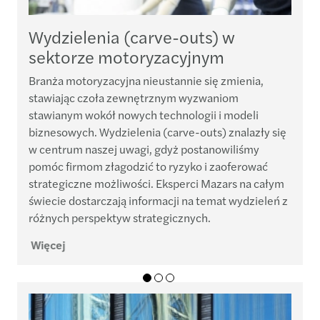
Wydzielenia (carve-outs) w
sektorze motoryzacyjnym
Branża motoryzacyjna nieustannie się zmienia,
stawiając czoła zewnętrznym wyzwaniom
1
stawianym wokół nowych technologii i modeli
W
biznesowych. Wydzielenia (carve-outs) znalazły się
w centrum naszej uwagi, gdyż postanowiliśmy
pomóc firmom złagodzić to ryzyko i zaoferować
strategiczne możliwości. Eksperci Mazars na całym
świecie dostarczają informacji na temat wydzieleń z
różnych perspektyw strategicznych.
Więcej
W
01
02
03