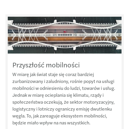
Polsk
Kadry
Grupy
Mazar
Dobre
Mazar
Przyszłość mobilności
Mazar
W miarę jak świat staje się coraz bardziej
Mazar
zurbanizowany i zaludniony, rośnie popyt na usługi
mobilności w odniesieniu do ludzi, towarów i usług.
Odpow
Jednak w miarę ocieplania się klimatu, rządy i
społeczeństwa oczekują, że sektor motoryzacyjny,
Maza
logistyczny i lotniczy ograniczy emisję dwutlenku
węgla. To, jak zareaguje ekosystem mobilności,
będzie miało wpływ na nas wszystkich.