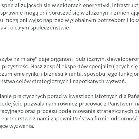
specjalizujących się w sektorach energetyki, infrastruk
Blog 
Forvi
Podsu
sprawnie mogą oni poruszać się w złożonym i zmieniając
mu mogą oni wyjść naprzeciw globalnym potrzebom i lo
Let's 
Nomi
Strat
ak i o całym społeczeństwie.
Globa
Mazar
Trans
Mazar
Co wa
 "szyte na miarę" daje organom publicznym, dewelopero
rzyszłość. Nasz zespół ekspertów specjalizujących się w
Otwar
Dofin
zumienie rynku i biznesu klienta, sposobu jego funkcjo
stwa celów strategicznych i napotkanych wyzwań.
Wspi
Najno
elanie praktycznych porad w kwestiach istotnych dla P
Mazar
Świad
 podejście pozwala nam również pracować z Państwem n
cyjnego oraz procesu podejmowania strategicznych de
Nowi 
Polsk
i. Partnerstwo z nami zapewni Państwa firmie odporność
ące wyzwania.
Mazar
Dopła