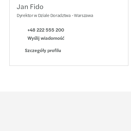
Jan Fido
Dyrektor w Dziale Doradztwa - Warszawa
+48 222 555 200
Wyślij wiadomość
Szczegóły profilu
Branże
Usługi
Private equity
Audyt i usługi atestacyj
Produkty i usługi konsumenckie
Konsulting