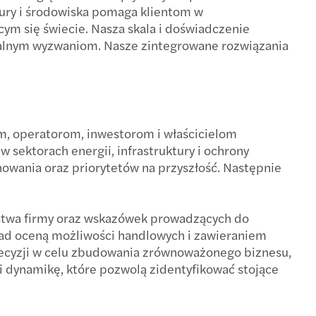
tury i środowiska pomaga klientom w
ekspertów Forvis Mazars
s Mazars tworzy globalną sieć
mowanie roku strategicznej współpracy
ym się świecie. Nasza skala i doświadczenie
kalnym wyzwaniom. Nasze zintegrowane rozwiązania
talk global tax
nacja GPA 2024
egia zrównoważonego rozwoju — na czym polega?
l Mobility Services
s wśród najlepszych firm audytorskich
fer środków z PPK po zmianie pracodawcy
s w Polsce nominuje nowego Partnera lokalnego
rto wiedzieć o podatku VAT?
m, operatorom, inwestorom i właścicielom
 sektorach energii, infrastruktury i ochrony
cie Nowego Oddziału MAZARS Audyt w Poznaniu!
ansowanie do zakupu okularów i soczewek
nowania oraz priorytetów na przyszłość. Następnie
eramy odbudowę Ukrainy!
wsze zmiany w badaniach medycyny pracy 2025
aństwa firmy oraz wskazówek prowadzących do
s supports Ukraine in its reconstruction!
czenia urlopowe
ad oceną możliwości handlowych i zawieraniem
cyzji w celu zbudowania zrównoważonego biznesu,
Partnerzy Mazars w Polsce
a: Czym jest Krajowy System e-Faktur (KSeF)?
 i dynamikę, które pozwolą zidentyfikować stojące
s nominuje nową Partnerkę międzynarodową
ta do wypoczynku dzieci pracowników