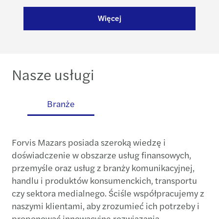
Więcej
Nasze usługi
gi
Branże
Forvis Mazars posiada szeroką wiedzę i
doświadczenie w obszarze usług finansowych,
przemyśle oraz usług z branży komunikacyjnej,
handlu i produktów konsumenckich, transportu
czy sektora medialnego. Ściśle współpracujemy z
naszymi klientami, aby zrozumieć ich potrzeby i
proponować innowacyjne rozwiązania