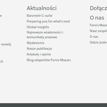
LinkedIn
Twitter
YouT
Aktualności
Dołącz
ne
Barometr C-suite
O nas
Preparing you for what's next
Forvis Maza
Global insights
Nasz zespół
Najnowsze wiadomości i
O nas
komunikaty prasowe
Gdzie jest
Wydarzenia
 rozwój
Nasze publikacje
Artykuły i opinie
Blog ekspertów Forvis Mazars
ych