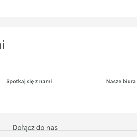
Polsk
Kadry
Grupy
Mazar
i
Dobre
Mazar
Mazar
Spotkaj się z nami
Nasze biura
Mazar
Odpow
Maza
Dołącz do nas
Follow
Follow
Follow on
Follo
on
on
Facebook
on