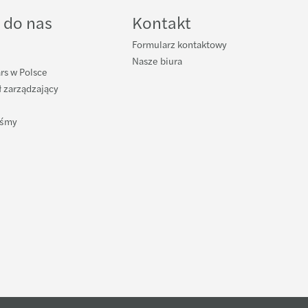
ube
 do nas
Kontakt
Formularz kontaktowy
Nasze biura
rs w Polsce
 zarządzający
eśmy