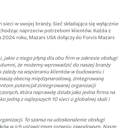
ekspertów Forvis Mazars
s Mazars tworzy globalną sieć
mowanie roku strategicznej współpracy
talk global tax
nacja GPA 2024
egia zrównoważonego rozwoju — na czym polega?
sieci w swojej branży. Sieć składająca się wyłącznie
wychodząc naprzeciw potrzebom klientów. Każda z
l Mobility Services
s wśród najlepszych firm audytorskich
fer środków z PPK po zmianie pracodawcy
a 2024 roku, Mazars USA dołączy do Forvis Mazars
s w Polsce nominuje nowego Partnera lokalnego
rto wiedzieć o podatku VAT?
jakie z niego płyną dla obu firm w zakresie obsługi
cie Nowego Oddziału MAZARS Audyt w Poznaniu!
ansowanie do zakupu okularów i soczewek
dumni, że możemy wprowadzić do naszej branży
 zależy na wspieraniu klientów w budowaniu i
nia naszą obecną międzynarodową, zintegrowaną
eramy odbudowę Ukrainy!
wsze zmiany w badaniach medycyny pracy 2025
ntom potencjał zintegrowanej organizacji
czonych, która naprawdę działa jako jedna firma na
s supports Ukraine in its reconstruction!
czenia urlopowe
 jedną z najlepszych 10 sieci o globalnej skali i
Partnerzy Mazars w Polsce
a: Czym jest Krajowy System e-Faktur (KSeF)?
rganizacji. To szansa na udoskonalenie obsługi
s nominuje nową Partnerkę międzynarodową
ta do wypoczynku dzieci pracowników
ników w ich ustawicznym rozwoju zawodowym. Nasze