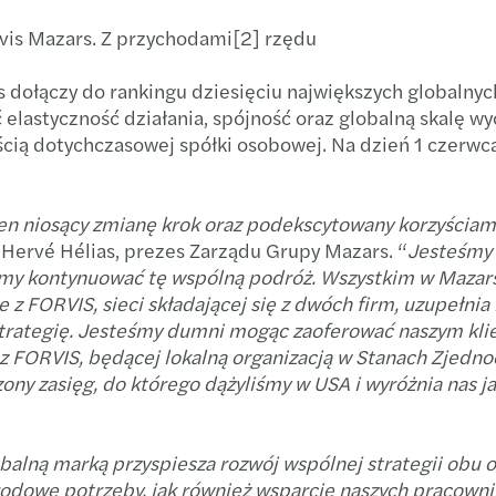
Blog 
Forvi
Podsu
rvis Mazars. Z przychodami[2] rzędu
Let's 
Nomi
Strat
 dołączy do rankingu dziesięciu największych globalnych 
 elastyczność działania, spójność oraz globalną skalę 
Globa
Mazar
Trans
cią dotychczasowej spółki osobowej. Na dzień 1 czerwc
Mazar
Co wa
n niosący zmianę krok oraz podekscytowany korzyściami, 
Otwar
Dofin
Hervé Hélias, prezes Zarządu Grupy Mazars. “
Jesteśmy 
żemy kontynuować tę wspólną podróż. Wszystkim w Mazars
ie z FORVIS, sieci składającej się z dwóch firm, uzupeł
Wspi
Najno
trategię. Jesteśmy dumni mogąc zaoferować naszym klie
 z FORVIS, będącej lokalną organizacją w Stanach Zjedno
Mazar
Świad
y zasięg, do którego dążyliśmy w USA i wyróżnia nas jako
Nowi 
Polsk
obalną marką przyspiesza rozwój wspólnej strategii obu o
Mazar
Dopła
arodowe potrzeby, jak również wsparcie naszych pracow