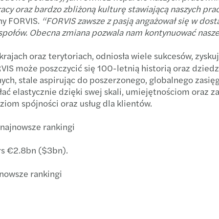
pracy oraz bardzo zbliżoną kulturę stawiającą naszych p
Mazar
Rekor
ny FORVIS.
“FORVIS zawsze z pasją angażował się w dos
zespołów. Obecna zmiana pozwala nam kontynuować nasze 
The B
Wyzw
ajach oraz terytoriach, odniosła wiele sukcesów, zyskuj
Partn
Ryzyk
VIS może poszczycić się 100-letnią historią oraz dzie
nych, stale aspirując do poszerzonego, globalnego zasię
Anna
Zmian
łać elastycznie dzięki swej skali, umiejętnościom oraz 
ziom spójności oraz usług dla klientów.
Furth
Digita
o najnowsze rankingi
Forvi
Digit
rs €2.8bn ($3bn).
Mazar
Wpływ
jnowsze rankingi
Mazar
Mazar
Mazar
Reinv
M&A