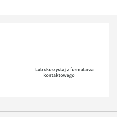
i Ład: wybrane zmiany w podatku dochodowym
 zarządzające są gotowe na transformacje
 VAT w ramach Polskiego Ładu
s w Polsce wspiera Ukraińców
 perspektywy dla M&A w Europie Środkowej
s kontynuuje rozwój w Polsce i na świecie
s w Polsce ogłasza awans nowego Partnera
Lub skorzystaj z formularza
s CEE na 5. miejscu w rankingu Mergermarket
kontaktowego
iedzialne praktyki bankowe 2021
rs nominuje nowego Partnera międzynarodowego
w