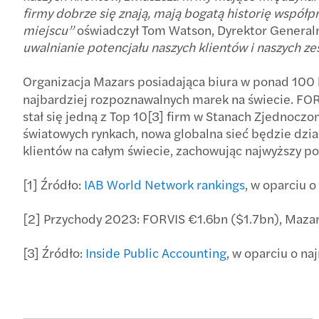
firmy dobrze się znają, mają bogatą historię współ
miejscu”
oświadczył Tom Watson, Dyrektor General
uwalnianie potencjału naszych klientów i naszych 
Organizacja Mazars posiadająca biura w ponad 100 kr
najbardziej rozpoznawalnych marek na świecie. FOR
stał się jedną z Top 10[3] firm w Stanach Zjednoczo
światowych rynkach, nowa globalna sieć będzie dzia
klientów na całym świecie, zachowując najwyższy po
[1] Źródło:
IAB World Network rankings
, w oparciu 
[2] Przychody 2023: FORVIS €1.6bn ($1.7bn), Maza
[3] Źródło:
Inside Public Accounting
, w oparciu o na