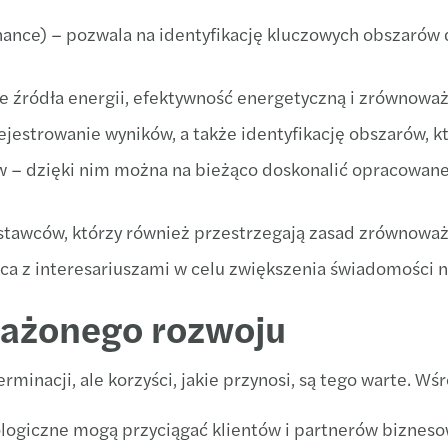
Polsk
Kadry
nance) – pozwala na identyfikację kluczowych obszarów 
Grupy
Mazar
e źródła energii, efektywność energetyczną i zrównoważ
Dobre
 rejestrowanie wyników, a także identyfikację obszarów,
– dzięki nim można na bieżąco doskonalić opracowane 
Mazar
Mazar
tawców, którzy również przestrzegają zasad zrównowa
aca z interesariuszami w celu zwiększenia świadomości
Mazar
ważonego rozwoju
Odpow
Maza
inacji, ale korzyści, jakie przynosi, są tego warte. W
logiczne mogą przyciągać klientów i partnerów bizneso