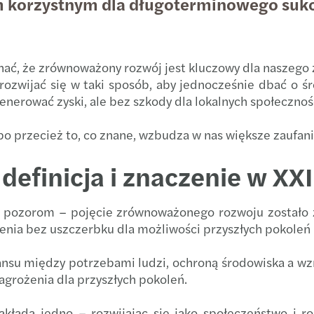
m korzystnym dla długoterminowego sukc
Blog 
Forvi
Podsu
Let's 
Nomi
Strat
nać, że zrównoważony rozwój jest kluczowy dla naszego 
rozwijać się w taki sposób, aby jednocześnie dbać o ś
Globa
Mazar
Trans
enerować zyski, ale bez szkody dla lokalnych społecznośc
Mazar
Co wa
bo przecież to, co znane, wzbudza w nas większe zaufani
Otwar
Dofin
efinicja i znaczenie w XX
Wspi
Najno
 pozorom – pojęcie zrównoważonego rozwoju zostało z
Mazar
Świad
nia bez uszczerbku dla możliwości przyszłych pokoleń i
Nowi 
Polsk
lansu między potrzebami ludzi, ochroną środowiska a w
grożenia dla przyszłych pokoleń.
Mazar
Dopła
kłada jedno – rozwijając się jako społeczeństwo i ro