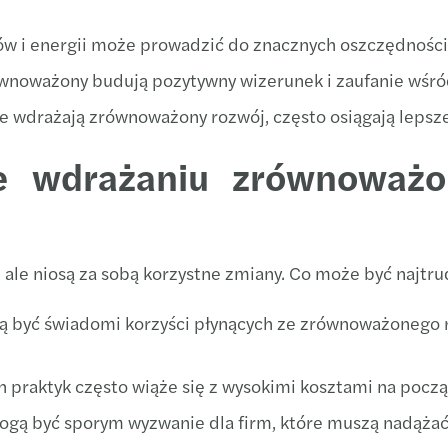
ów i energii może prowadzić do znacznych oszczędności
ównoważony budują pozytywny wizerunek i zaufanie wśró
e wdrażają zrównoważony rozwój, często osiągają lepsze
e wdrażaniu zrównoważo
ale niosą za sobą korzystne zmiany. Co może być najtru
 być świadomi korzyści płynących ze zrównoważonego roz
praktyk często wiąże się z wysokimi kosztami na począ
mogą być sporym wyzwanie dla firm, które muszą nadąż