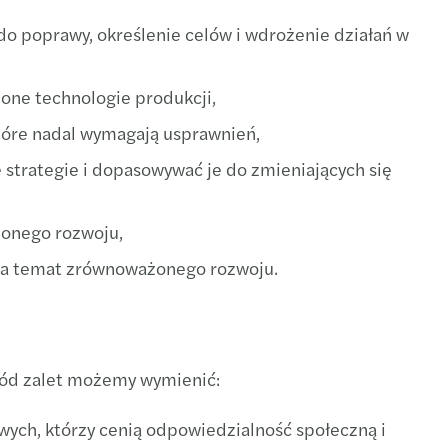
i Ład: wybrane zmiany w podatku dochodowym
 zarządzające są gotowe na transformacje
do poprawy, określenie celów i wdrożenie działań w
 VAT w ramach Polskiego Ładu
s w Polsce wspiera Ukraińców
one technologie produkcji,
 perspektywy dla M&A w Europie Środkowej
 które nadal wymagają usprawnień,
strategie i dopasowywać je do zmieniających się
s kontynuuje rozwój w Polsce i na świecie
s w Polsce ogłasza awans nowego Partnera
żonego rozwoju,
 na temat zrównoważonego rozwoju.
s CEE na 5. miejscu w rankingu Mergermarket
iedzialne praktyki bankowe 2021
rs nominuje nowego Partnera międzynarodowego
śród zalet możemy wymienić:
wych, którzy cenią odpowiedzialność społeczną i