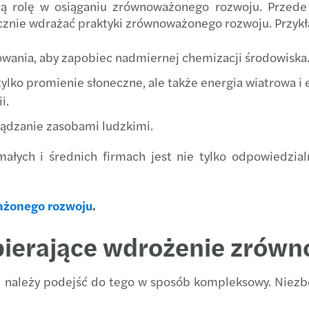
ną rolę w osiąganiu zrównoważonego rozwoju. Przede 
Krajo
tecznie wdrażać praktyki zrównoważonego rozwoju. Przyk
Mazar
The a
ania, aby zapobiec nadmiernej chemizacji środowiska
Mazar
Direc
ylko promienie słoneczne, ale także energia wiatrowa i 
Wspar
i.
Istot
ządzanie zasobami ludzkimi.
Nomin
Tax in
łych i średnich firmach jest nie tylko odpowiedzial
The B
Polsk
CEE T
ażonego rozwoju
.
Trans
Forvi
spierające wdrożenie zró
Akwiz
Mazar
Wydzi
należy podejść do tego w sposób kompleksowy. Niezbęd
Forvi