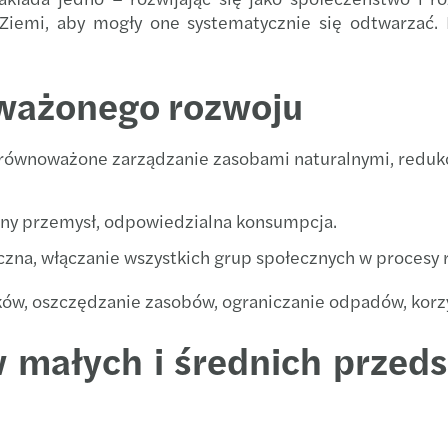
Ziemi, aby mogły one systematycznie się odtwarzać. 
Mazar
Rekor
The B
Wyzw
ważonego rozwoju
Partn
Ryzyk
zrównoważone zarządzanie zasobami naturalnymi, redukc
Anna
Zmian
Furth
Digita
ny przemysł, odpowiedzialna konsumpcja.
zna, włączanie wszystkich grup społecznych w procesy 
Forvi
Digit
ów, oszczędzanie zasobów, ograniczanie odpadów, korzy
Mazar
Wpływ
małych i średnich przeds
Mazar
Mazar
Mazar
Reinv
M&A