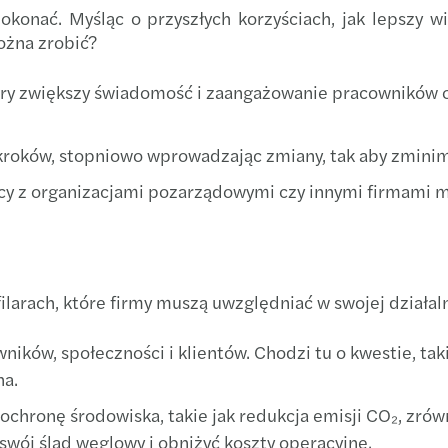
okonać. Myśląc o przyszłych korzyściach, jak lepszy 
ożna zrobić?
óry zwiększy świadomość i zaangażowanie pracowników or
roków, stopniowo wprowadzając zmiany, tak aby zminima
cy z organizacjami pozarządowymi czy innymi firmami 
filarach, które firmy muszą uwzględniać w swojej działal
ków, społeczności i klientów. Chodzi tu o kwestie, tak
na.
 ochronę środowiska, takie jak redukcja emisji CO₂, z
 swój ślad węglowy i obniżyć koszty operacyjne.