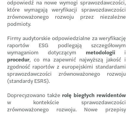
odpowiedź na nowe wymogi sprawozdawczości,
które wymagają weryfikacji sprawozdawczości
zrównoważonego rozwoju przez niezależne
podmioty.
Firmy audytorskie odpowiedzialne za weryfikację
raportów ESG podlegają szczegółowym
wymaganiom dotyczącym
metodologii
i
procedur
, co ma zapewnić najwyższą jakość i
zgodność raportów z europejskimi standardami
sprawozdawczości zrównoważonego rozwoju
(standardy ESRS).
Doprecyzowano także
rolę biegłych rewidentów
w kontekście sprawozdawczości
zrównoważonego rozwoju. Nowe przepisy
określają szczegółowe zasady dla podmiotów
międzynarodowych działających na polskim rynku
oraz precyzują
obowiązki nadzorcze
w zakresie