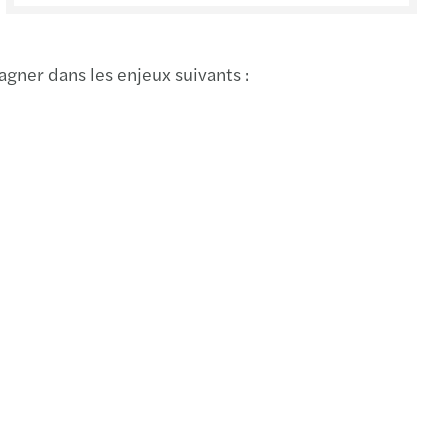
ellier
es
gner dans les enjeux suivants :
rlier
n
s
es
z