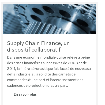
vre
mentin
y-en-Velay
Supply Chain Finance, un
dispositif collaboratif
le-Saunier
Dans une économie mondiale qui se relève à peine
des crises financières successives de 2008 et de
2011, la filière aéronautique fait face à de nouveaux
défis industriels : la solidité des carnets de
ille
commandes d’une part et l’accroissement des
cadences de production d’autre part.
he
En savoir plus
trol-sur-Loire