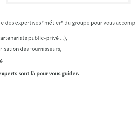
Montp
Nant
ble des expertises "métier" du groupe pour vous accompa
Nice
rtenariats public-privé ...),
risation des fournisseurs,
Paris
g.
Ponta
xperts sont là pour vous guider.
Redo
Reim
Renn
Rode