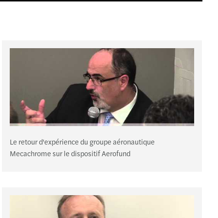
n
-Etienne
bourg
use
ce
es
Le retour d'expérience du groupe aéronautique
l
Mecachrome sur le dispositif Aerofund