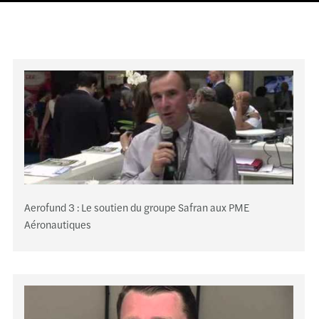
Roue
Saint
Stras
Toulo
Valen
Vann
Aerofund 3 : Le soutien du groupe Safran aux PME
Vesou
Aéronautiques