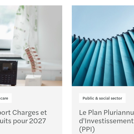
Le Ha
Le La
Loading...
Le Pu
Lille
Lons-
Lyon
Marse
hcare
Public & social sector
ort Charges et
Le Plan Pluriannu
Maîc
uits pour 2027
d'Investissement
Monis
(PPI)