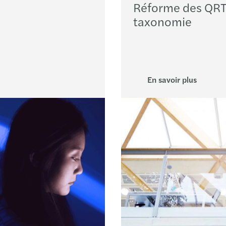
Réforme des QRT
Roue
taxonomie
Saint
Stras
En savoir plus
Toulo
Valen
Vann
Vesou