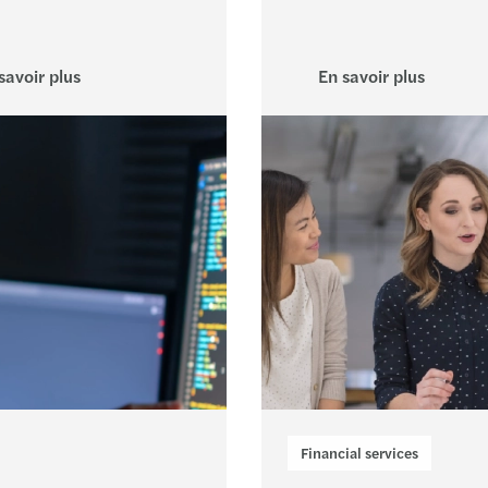
Montp
savoir plus
En savoir plus
Nant
Nice
Paris
Ponta
Redo
Reim
Renn
Rode
Financial services