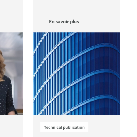
ellier
es
En savoir plus
rlier
n
s
es
z
Technical publication