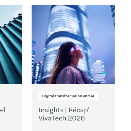
vre
mentin
y-en-Velay
le-Saunier
ille
Digital transformation and AI
el
Insights | Récap'
he
VivaTech 2026
trol-sur-Loire