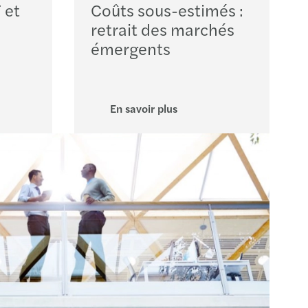
 et
Coûts sous-estimés :
n
retrait des marchés
-Etienne
émergents
bourg
En savoir plus
use
ce
es
l