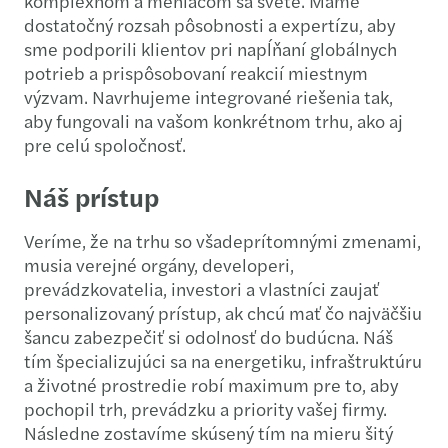
komplexnom a meniacom sa svete. Máme
dostatočný rozsah pôsobnosti a expertízu, aby
sme podporili klientov pri napĺňaní globálnych
potrieb a prispôsobovaní reakcií miestnym
výzvam. Navrhujeme integrované riešenia tak,
aby fungovali na vašom konkrétnom trhu, ako aj
pre celú spoločnosť.
Náš prístup
Veríme, že na trhu so všadeprítomnými zmenami,
musia verejné orgány, developeri,
prevádzkovatelia, investori a vlastníci zaujať
personalizovaný prístup, ak chcú mať čo najväčšiu
šancu zabezpečiť si odolnosť do budúcna. Náš
tím špecializujúci sa na energetiku, infraštruktúru
a životné prostredie robí maximum pre to, aby
pochopil trh, prevádzku a priority vašej firmy.
Následne zostavíme skúsený tím na mieru šitý